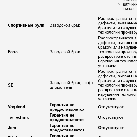
датчик
шинах
Распространяется т
дефекты, вызванны
Спортивные рули
Заводской брак
браком или наруше
технологии произво
Распространяется т
дефекты, вызванны
браком или наруше
Fapo
Заводской брак
технологии произво
распространяется н
нарушения технолог
установке.
Распространяется т
дефекты, вызванны
браком или наруше
Заводской брак, люфт
SB
технологии произво
штока, течь
распространяется н
нарушения технолог
установке.
Гарантия не
Vogtland
Отсутствуют
предоставляется
Гарантия не
Ta-Technix
Отсутствуют
предоставляется
Гарантия не
Jom
Отсутствуют
предоставляется
Гарантия не