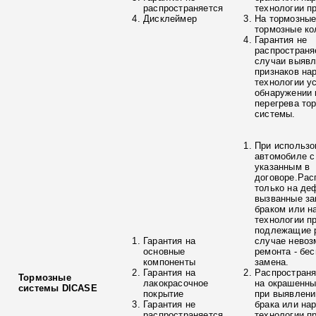
распространяется
технологии п
Дисклеймер
На тормозные
тормозные ко
Гарантия не
распространя
случаи выяв
признаков на
технологии у
обнаружении 
перегрева то
системы.
При использо
автомобиле с
указанным в
договоре.Рас
только на де
вызванные з
браком или н
технологии п
подлежащие р
Гарантия на
случае невоз
основные
ремонта - бе
компоненты
замена.
Гарантия на
Распространя
Тормозные
лакокрасочное
на окрашенны
системы DICASE
покрытие
при выявлени
Гарантия не
брака или на
распространяется
технологии п