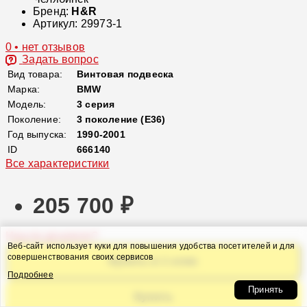
Бренд:
H&R
Артикул:
29973-1
0 • нет отзывов
Задать вопрос
Вид товара:
Винтовая подвеска
Марка:
BMW
Модель:
3 серия
Поколение:
3 поколение (E36)
Год выпуска:
1990-2001
ID
666140
Все характеристики
205 700 ₽
Нашли дешевле?
Веб-сайт использует куки для повышения удобства посетителей и для
совершенствования своих сервисов
Купить в 1 клик
Подробнее
Принять
Купить