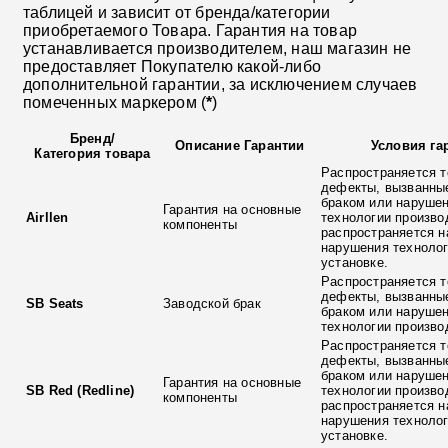
таблицей и зависит от бренда/категории
приобретаемого Товара. Гарантия на товар
устанавливается производителем, наш магазин не
предоставляет Покупателю какой-либо
дополнительной гарантии, за исключением случаев
помеченных маркером (
*
)
Бренд
/
Описание Гарантии
Условия га
Категория товара
Распространяется т
дефекты, вызванны
браком или наруше
Гарантия на основные
Airllen
технологии произво
компоненты
распространяется н
нарушения технолог
установке.
Распространяется т
дефекты, вызванны
SB Seats
Заводской брак
браком или наруше
технологии произво
Распространяется т
дефекты, вызванны
браком или наруше
Гарантия на основные
SB Red (Redline)
технологии произво
компоненты
распространяется н
нарушения технолог
установке.