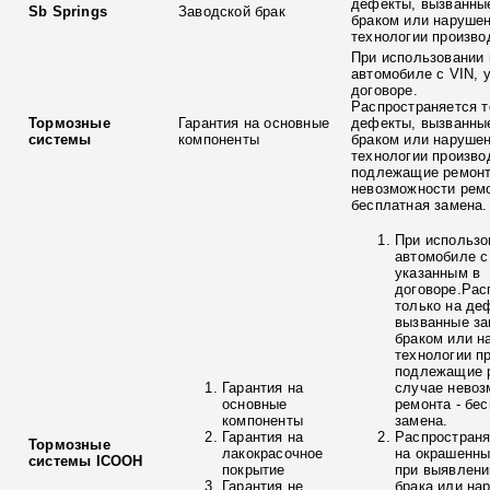
дефекты, вызванны
Sb Springs
Заводской брак
браком или наруше
технологии произво
При использовании 
автомобиле с VIN, 
договоре.
Распространяется т
Тормозные
Гарантия на основные
дефекты, вызванны
системы
компоненты
браком или наруше
технологии произво
подлежащие ремонт
невозможности ремо
бесплатная замена.
При использо
автомобиле с
указанным в
договоре.Рас
только на де
вызванные з
браком или н
технологии п
подлежащие р
Гарантия на
случае невоз
основные
ремонта - бе
компоненты
замена.
Гарантия на
Распространя
Тормозные
лакокрасочное
на окрашенны
системы ICOOH
покрытие
при выявлени
Гарантия не
брака или на