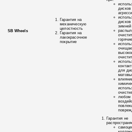
исполь
дисков
агресс
исполь
Гарантия на
дисков
механическую
зимней
целостность
распыл
SB Wheels
Гарантия на
очисти
лакокрасочное
горячи
покрытие
исполь
очищаю
высоко
очисти
исполь
контак
для ди
матовы
влияни
химиче
исполь
очистк
любом 
воздей
повлек
повреж
Гарантия не
распространя
самоце
колпак