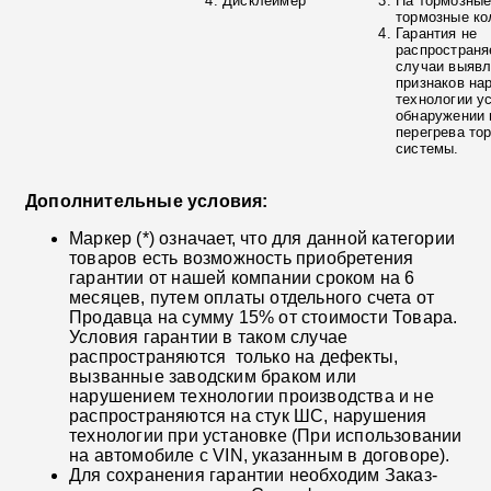
Дисклеймер
На тормозные
тормозные ко
Гарантия не
распространя
случаи выяв
признаков на
технологии у
обнаружении 
перегрева то
системы.
Дополнительные условия:
Маркер (*) означает, что для данной категории
товаров есть возможность приобретения
гарантии от нашей компании сроком на 6
месяцев, путем оплаты отдельного счета от
Продавца на сумму 15% от стоимости Товара.
Условия гарантии в таком случае
распространяются только на дефекты,
вызванные заводским браком или
нарушением технологии производства и не
распространяются на стук ШС, нарушения
технологии при установке (При использовании
на автомобиле с VIN, указанным в договоре).
Для сохранения гарантии необходим Заказ-