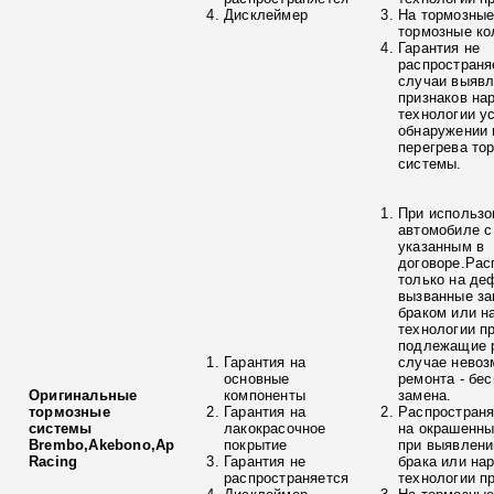
Дисклеймер
На тормозные
тормозные ко
Гарантия не
распространя
случаи выяв
признаков на
технологии у
обнаружении 
перегрева то
системы.
При использо
автомобиле с
указанным в
договоре.Рас
только на де
вызванные з
браком или н
технологии п
подлежащие р
Гарантия на
случае невоз
основные
ремонта - бе
Оригинальные
компоненты
замена.
тормозные
Гарантия на
Распространя
системы
лакокрасочное
на окрашенны
Brembo,Akebono,Ap
покрытие
при выявлени
Racing
Гарантия не
брака или на
распространяется
технологии п