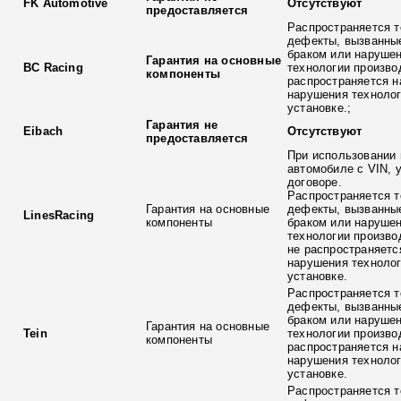
FK Automotive
Отсутствуют
предоставляется
Распространяется т
дефекты, вызванны
браком или наруше
Гарантия на основные
BC Racing
технологии произво
компоненты
распространяется н
нарушения технолог
установке.;
Гарантия не
Eibach
Отсутствуют
предоставляется
При использовании 
автомобиле с VIN, 
договоре.
Распространяется т
Гарантия на основные
дефекты, вызванны
LinesRacing
компоненты
браком или наруше
технологии произво
не распространяетс
нарушения технолог
установке.
Распространяется т
дефекты, вызванны
браком или наруше
Гарантия на основные
Tein
технологии произво
компоненты
распространяется н
нарушения технолог
установке.
Распространяется т