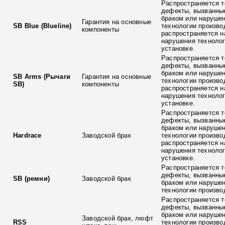
Распространяется т
дефекты, вызванны
браком или наруше
Гарантия на основные
SB Blue (Blueline)
технологии произво
компоненты
распространяется н
нарушения технолог
установке.
Распространяется т
дефекты, вызванны
браком или наруше
SB Arms (Рычаги
Гарантия на основные
технологии произво
SB)
компоненты
распространяется н
нарушения технолог
установке.
Распространяется т
дефекты, вызванны
браком или наруше
Hardrace
Заводской брак
технологии произво
распространяется н
нарушения технолог
установке.
Распространяется т
дефекты, вызванны
SB (ремни)
Заводской брак
браком или наруше
технологии произво
Распространяется т
дефекты, вызванны
браком или наруше
Заводской брак, люфт
RSS
технологии произво