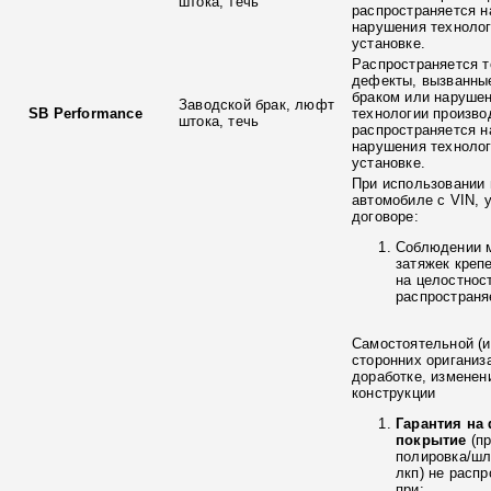
штока, течь
распространяется н
нарушения технолог
установке.
Распространяется т
дефекты, вызванны
браком или наруше
Заводской брак, люфт
SB Performance
технологии произво
штока, течь
распространяется н
нарушения технолог
установке.
При использовании 
автомобиле с VIN, 
договоре:
Соблюдении 
затяжек креп
на целостнос
распространя
Самостоятельной (и
сторонних ориганиз
доработке, изменен
конструкции
Гарантия на
покрытие
(п
полировка/ш
лкп) не расп
при: