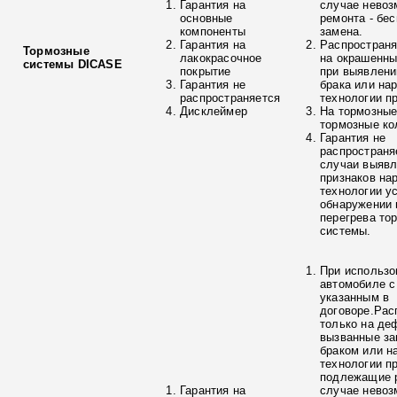
Гарантия на
случае невоз
основные
ремонта - бе
компоненты
замена.
Гарантия на
Распространя
Тормозные
лакокрасочное
на окрашенны
системы DICASE
покрытие
при выявлени
Гарантия не
брака или на
распространяется
технологии п
Дисклеймер
На тормозные
тормозные ко
Гарантия не
распространя
случаи выяв
признаков на
технологии у
обнаружении 
перегрева то
системы.
При использо
автомобиле с
указанным в
договоре.Рас
только на де
вызванные з
браком или н
технологии п
подлежащие р
Гарантия на
случае невоз