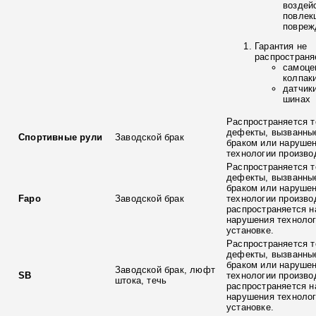
воздей
повлек
повреж
Гарантия не
распространя
самоце
колпак
датчик
шинах
Распространяется т
дефекты, вызванны
Спортивные рули
Заводской брак
браком или наруше
технологии произво
Распространяется т
дефекты, вызванны
браком или наруше
Fapo
Заводской брак
технологии произво
распространяется н
нарушения технолог
установке.
Распространяется т
дефекты, вызванны
браком или наруше
Заводской брак, люфт
SB
технологии произво
штока, течь
распространяется н
нарушения технолог
установке.