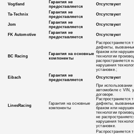
Гарантия не
Vogtland
Отсутствуют
предоставляется
Гарантия не
Ta-Technix
Отсутствуют
предоставляется
Гарантия не
Jom
Отсутствуют
предоставляется
Гарантия не
FK Automotive
Отсутствуют
предоставляется
Распространяется т
дефекты, вызванны
браком или наруше
Гарантия на основные
BC Racing
технологии произво
компоненты
распространяется н
нарушения технолог
установке.;
Гарантия не
Eibach
Отсутствуют
предоставляется
При использовании 
автомобиле с VIN, 
договоре.
Распространяется т
Гарантия на основные
дефекты, вызванны
LinesRacing
компоненты
браком или наруше
технологии произво
не распространяетс
нарушения технолог
установке.
Распространяется т