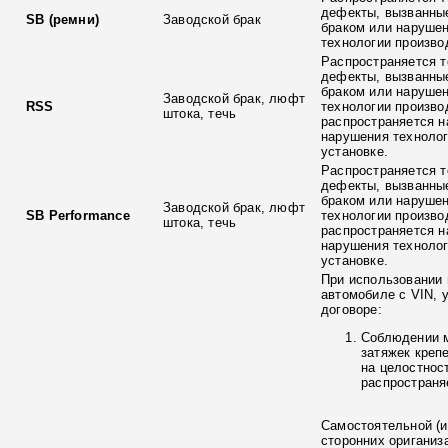
дефекты, вызванны
SB (ремни)
Заводской брак
браком или наруше
технологии произво
Распространяется т
дефекты, вызванны
браком или наруше
Заводской брак, люфт
RSS
технологии произво
штока, течь
распространяется н
нарушения технолог
установке.
Распространяется т
дефекты, вызванны
браком или наруше
Заводской брак, люфт
SB Performance
технологии произво
штока, течь
распространяется н
нарушения технолог
установке.
При использовании 
автомобиле с VIN, 
договоре:
Соблюдении 
затяжек креп
на целостнос
распространя
Самостоятельной (и
сторонних ориганиз