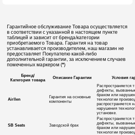
Гарантийное обслуживание Товара осуществляется
в соответствии с указанной в настоящем пункте
таблицей и зависит от бренда/категории
приобретаемого Товара. Гарантия на товар
устанавливается производителем, наш магазин не
предоставляет Покупателю какой-либо
дополнительной гарантии, за исключением случаев
помеченных маркером (
*
)
Бренд
/
Описание Гарантии
Условия га
Категория товара
Распространяется т
дефекты, вызванны
браком или наруше
Гарантия на основные
Airllen
технологии произво
компоненты
распространяется н
нарушения технолог
установке.
Распространяется т
дефекты, вызванны
SB Seats
Заводской брак
браком или наруше
технологии произво