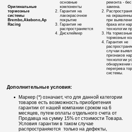
основные
ремонта - бе
Оригинальные
компоненты
замена.
тормозные
Гарантия на
Распространя
системы
лакокрасочное
на окрашенны
Brembo,Akebono,Ap
покрытие
при выявлени
Racing
Гарантия не
брака или на
распространяется
технологии п
Дисклеймер
На тормозные
тормозные ко
Гарантия не
распространя
случаи выяв
признаков на
технологии у
обнаружении 
перегрева то
системы.
Дополнительные условия:
Маркер (*) означает, что для данной категории
товаров есть возможность приобретения
гарантии от нашей компании сроком на 6
месяцев, путем оплаты отдельного счета от
Продавца на сумму 15% от стоимости Товара.
Условия гарантии в таком случае
распространяются только на дефекты,