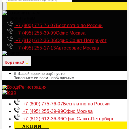
Позвонить нам
+7 (800) 775-76-07
Бесплатно по России
+7 (495) 255-39-99
Офис Москва
+7 (812) 612-36-36
Офис Санкт-Петербург
+7 (495) 255-17-13
Автосервис Москва
Корзина
0
В Вашей корзине ещё пусто!
Заполните ее всем необходимым.
+7 (800) 775-76-07
Бесплатно по России
+7 (495) 255-39-99
Офис Москва
+7 (812) 612-36-36
Офис Санкт-Петербург
АКЦИИ