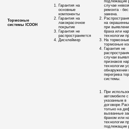
подлежащие р
Гарантия на
случае невоз
основные
ремонта - бе
компоненты
замена.
Гарантия на
Распространя
Тормозные
лакокрасочное
на окрашенны
системы ICOOH
покрытие
при выявлени
Гарантия не
брака или на
распространяется
технологии п
Дисклеймер
На тормозные
тормозные ко
Гарантия не
распространя
случаи выяв
признаков на
технологии у
обнаружении 
перегрева то
системы.
При использо
автомобиле с
указанным в
договоре.Рас
только на де
вызванные з
браком или н
технологии п
подлежащие р