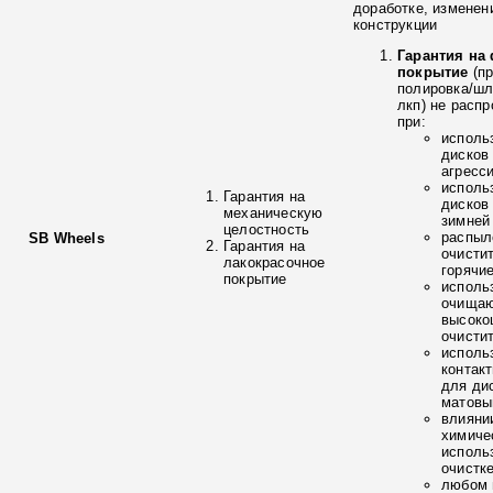
доработке, изменен
конструкции
Гарантия на
покрытие
(п
полировка/ш
лкп) не расп
при:
исполь
дисков
агресс
исполь
Гарантия на
дисков
механическую
зимней
целостность
распыл
SB Wheels
Гарантия на
очисти
лакокрасочное
горячи
покрытие
исполь
очищаю
высоко
очисти
исполь
контак
для ди
матовы
влияни
химиче
исполь
очистк
любом 