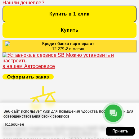
Нашли дешевле?
Купить в 1 клик
Купить
Кредит банка партнера от
12 279 ₽ в месяц
Можно установить и
настроить
в нашем Автосервисе
Оформить заказ
Веб-сайт использует куки для повышения удобства посетителей и для
В закладки
В сравнение
совершенствования своих сервисов
Подробнее
Винтовая подвеска (койловеры) H&R Monotube,
Принять
Audi Q5 2 поколение (FY), 2016-2025 (с