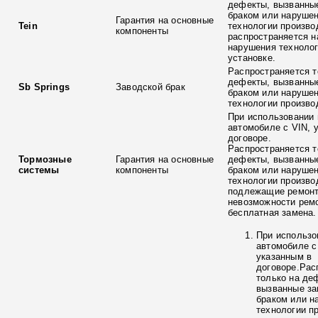
дефекты, вызванны
браком или наруше
Гарантия на основные
Tein
технологии произво
компоненты
распространяется н
нарушения технолог
установке.
Распространяется т
дефекты, вызванны
Sb Springs
Заводской брак
браком или наруше
технологии произво
При использовании 
автомобиле с VIN, 
договоре.
Распространяется т
Тормозные
Гарантия на основные
дефекты, вызванны
системы
компоненты
браком или наруше
технологии произво
подлежащие ремонт
невозможности ремо
бесплатная замена.
При использо
автомобиле с
указанным в
договоре.Рас
только на де
вызванные з
браком или н
технологии п