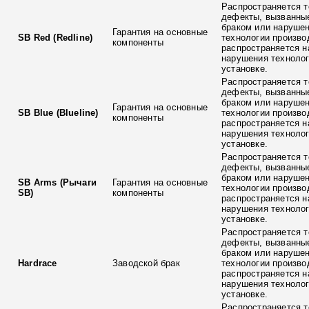
Распространяется т
дефекты, вызванны
браком или наруше
Гарантия на основные
SB Red (Redline)
технологии произво
компоненты
распространяется н
нарушения технолог
установке.
Распространяется т
дефекты, вызванны
браком или наруше
Гарантия на основные
SB Blue (Blueline)
технологии произво
компоненты
распространяется н
нарушения технолог
установке.
Распространяется т
дефекты, вызванны
браком или наруше
SB Arms (Рычаги
Гарантия на основные
технологии произво
SB)
компоненты
распространяется н
нарушения технолог
установке.
Распространяется т
дефекты, вызванны
браком или наруше
Hardrace
Заводской брак
технологии произво
распространяется н
нарушения технолог
установке.
Распространяется т