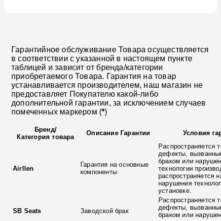
Гарантийное обслуживание Товара осуществляется
в соответствии с указанной в настоящем пункте
таблицей и зависит от бренда/категории
приобретаемого Товара. Гарантия на товар
устанавливается производителем, наш магазин не
предоставляет Покупателю какой-либо
дополнительной гарантии, за исключением случаев
помеченных маркером (
*
)
Бренд
/
Описание Гарантии
Условия га
Категория товара
Распространяется т
дефекты, вызванны
браком или наруше
Гарантия на основные
Airllen
технологии произво
компоненты
распространяется н
нарушения технолог
установке.
Распространяется т
дефекты, вызванны
SB Seats
Заводской брак
браком или наруше