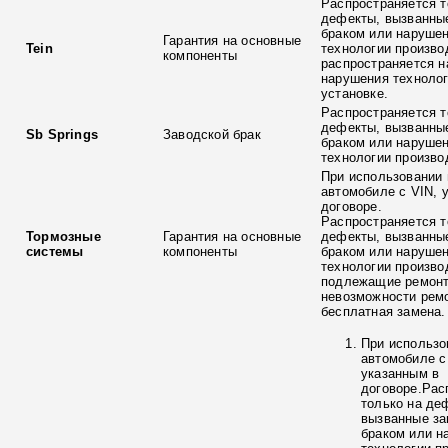
Распространяется т
дефекты, вызванны
браком или наруше
Гарантия на основные
Tein
технологии произво
компоненты
распространяется н
нарушения технолог
установке.
Распространяется т
дефекты, вызванны
Sb Springs
Заводской брак
браком или наруше
технологии произво
При использовании 
автомобиле с VIN, 
договоре.
Распространяется т
Тормозные
Гарантия на основные
дефекты, вызванны
системы
компоненты
браком или наруше
технологии произво
подлежащие ремонт
невозможности ремо
бесплатная замена.
При использо
автомобиле с
указанным в
договоре.Рас
только на де
вызванные з
браком или н