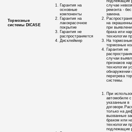
подлежащие р
Гарантия на
случае невоз
основные
ремонта - бе
компоненты
замена.
Гарантия на
Распространя
Тормозные
лакокрасочное
на окрашенны
системы DICASE
покрытие
при выявлени
Гарантия не
брака или на
распространяется
технологии п
Дисклеймер
На тормозные
тормозные ко
Гарантия не
распространя
случаи выяв
признаков на
технологии у
обнаружении 
перегрева то
системы.
При использо
автомобиле с
указанным в
договоре.Рас
только на де
вызванные з
браком или н
технологии п
подлежащие р