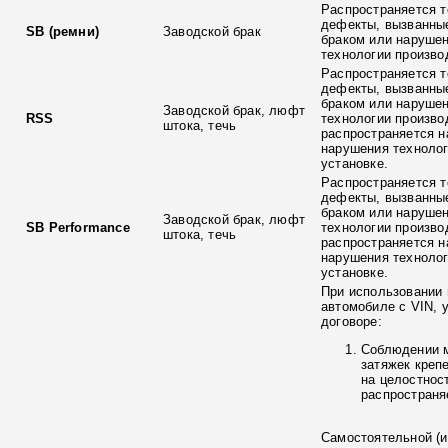
Распространяется т
дефекты, вызванны
SB (ремни)
Заводской брак
браком или наруше
технологии произво
Распространяется т
дефекты, вызванны
браком или наруше
Заводской брак, люфт
RSS
технологии произво
штока, течь
распространяется н
нарушения технолог
установке.
Распространяется т
дефекты, вызванны
браком или наруше
Заводской брак, люфт
SB Performance
технологии произво
штока, течь
распространяется н
нарушения технолог
установке.
При использовании 
автомобиле с VIN, 
договоре:
Соблюдении 
затяжек креп
на целостнос
распространя
Самостоятельной (и