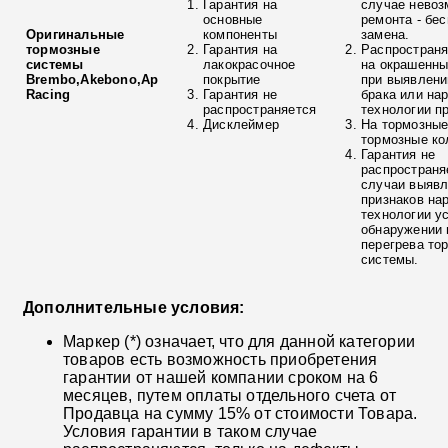
Гарантия на
случае невоз
основные
ремонта - бе
Оригинальные
компоненты
замена.
тормозные
Гарантия на
Распространя
системы
лакокрасочное
на окрашенны
Brembo,Akebono,Ap
покрытие
при выявлени
Racing
Гарантия не
брака или на
распространяется
технологии п
Дисклеймер
На тормозные
тормозные ко
Гарантия не
распространя
случаи выяв
признаков на
технологии у
обнаружении 
перегрева то
системы.
Дополнительные условия:
Маркер (*) означает, что для данной категории
товаров есть возможность приобретения
гарантии от нашей компании сроком на 6
месяцев, путем оплаты отдельного счета от
Продавца на сумму 15% от стоимости Товара.
Условия гарантии в таком случае