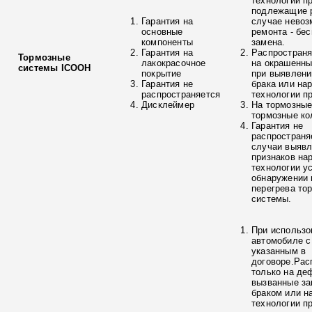
технологии п
подлежащие р
Гарантия на
случае невоз
основные
ремонта - бе
компоненты
замена.
Гарантия на
Распространя
Тормозные
лакокрасочное
на окрашенны
системы ICOOH
покрытие
при выявлени
Гарантия не
брака или на
распространяется
технологии п
Дисклеймер
На тормозные
тормозные ко
Гарантия не
распространя
случаи выяв
признаков на
технологии у
обнаружении 
перегрева то
системы.
При использо
автомобиле с
указанным в
договоре.Рас
только на де
вызванные з
браком или н
технологии п