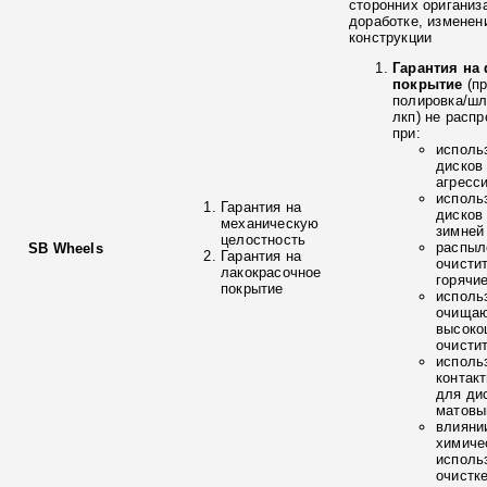
сторонних ориганиз
доработке, изменен
конструкции
Гарантия на
покрытие
(п
полировка/ш
лкп) не расп
при:
исполь
дисков
агресс
исполь
Гарантия на
дисков
механическую
зимней
целостность
распыл
SB Wheels
Гарантия на
очисти
лакокрасочное
горячи
покрытие
исполь
очищаю
высоко
очисти
исполь
контак
для ди
матовы
влияни
химиче
исполь
очистк