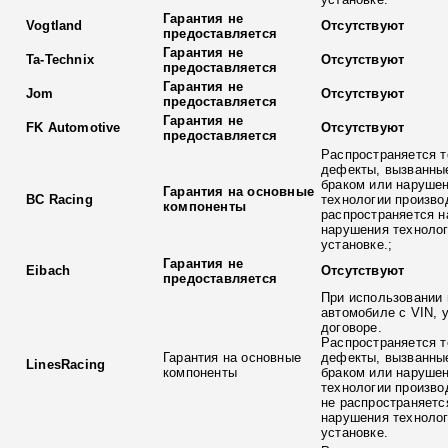
Гарантия не
Vogtland
Отсутствуют
предоставляется
Гарантия не
Ta-Technix
Отсутствуют
предоставляется
Гарантия не
Jom
Отсутствуют
предоставляется
Гарантия не
FK Automotive
Отсутствуют
предоставляется
Распространяется т
дефекты, вызванны
браком или наруше
Гарантия на основные
BC Racing
технологии произво
компоненты
распространяется н
нарушения технолог
установке.;
Гарантия не
Eibach
Отсутствуют
предоставляется
При использовании 
автомобиле с VIN, 
договоре.
Распространяется т
Гарантия на основные
дефекты, вызванны
LinesRacing
компоненты
браком или наруше
технологии произво
не распространяетс
нарушения технолог
установке.