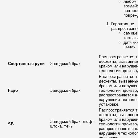
любом 
воздей
повлек
повреж
Гарантия не
распространя
самоце
колпак
датчик
шинах
Распространяется т
дефекты, вызванны
Спортивные рули
Заводской брак
браком или наруше
технологии произво
Распространяется т
дефекты, вызванны
браком или наруше
Fapo
Заводской брак
технологии произво
распространяется н
нарушения технолог
установке.
Распространяется т
дефекты, вызванны
браком или наруше
Заводской брак, люфт
SB
технологии произво
штока, течь
распространяется н
нарушения технолог
установке.