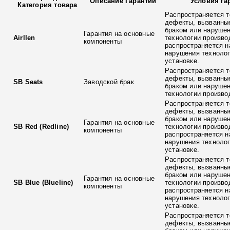
Описание Гарантии
Условия га
Категория товара
Распространяется т
дефекты, вызванны
браком или наруше
Гарантия на основные
Airllen
технологии произво
компоненты
распространяется н
нарушения технолог
установке.
Распространяется т
дефекты, вызванны
SB Seats
Заводской брак
браком или наруше
технологии произво
Распространяется т
дефекты, вызванны
браком или наруше
Гарантия на основные
SB Red (Redline)
технологии произво
компоненты
распространяется н
нарушения технолог
установке.
Распространяется т
дефекты, вызванны
браком или наруше
Гарантия на основные
SB Blue (Blueline)
технологии произво
компоненты
распространяется н
нарушения технолог
установке.
Распространяется т
дефекты, вызванны