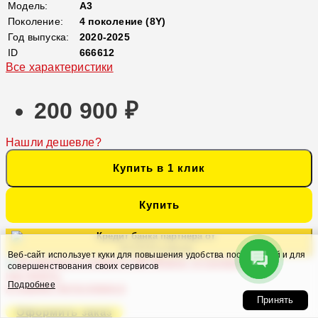
Модель:
A3
Поколение:
4 поколение (8Y)
Год выпуска:
2020-2025
ID
666612
Все характеристики
200 900 ₽
Нашли дешевле?
Купить в 1 клик
Купить
Кредит банка партнера от
10 574 ₽ в месяц
Веб-сайт использует куки для повышения удобства посетителей и для
Можно установить и
совершенствования своих сервисов
настроить
Подробнее
в нашем Автосервисе
Принять
Оформить заказ