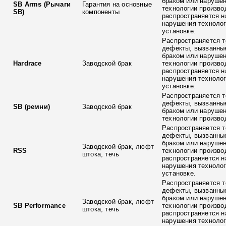
браком или наруше
SB Arms (Рычаги
Гарантия на основные
технологии произво
SB)
компоненты
распространяется н
нарушения технолог
установке.
Распространяется т
дефекты, вызванны
браком или наруше
Hardrace
Заводской брак
технологии произво
распространяется н
нарушения технолог
установке.
Распространяется т
дефекты, вызванны
SB (ремни)
Заводской брак
браком или наруше
технологии произво
Распространяется т
дефекты, вызванны
браком или наруше
Заводской брак, люфт
RSS
технологии произво
штока, течь
распространяется н
нарушения технолог
установке.
Распространяется т
дефекты, вызванны
браком или наруше
Заводской брак, люфт
SB Performance
технологии произво
штока, течь
распространяется н
нарушения технолог