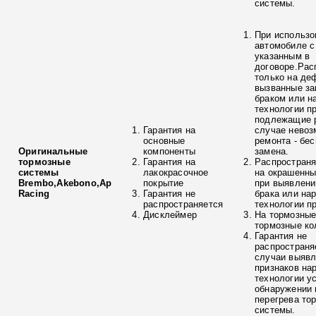
системы.
При использо
автомобиле с
указанным в
договоре.Рас
только на де
вызванные з
браком или н
технологии п
подлежащие р
Гарантия на
случае невоз
основные
ремонта - бе
Оригинальные
компоненты
замена.
тормозные
Гарантия на
Распространя
системы
лакокрасочное
на окрашенны
Brembo,Akebono,Ap
покрытие
при выявлени
Racing
Гарантия не
брака или на
распространяется
технологии п
Дисклеймер
На тормозные
тормозные ко
Гарантия не
распространя
случаи выяв
признаков на
технологии у
обнаружении 
перегрева то
системы.