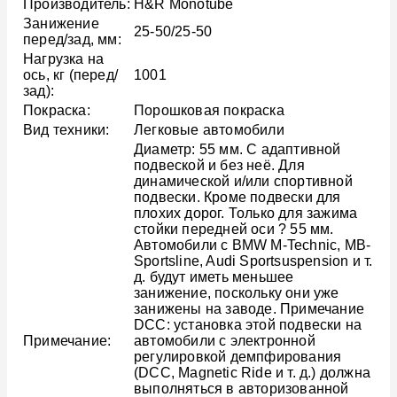
Производитель:
H&R Monotube
Занижение
25-50/25-50
перед/зад, мм:
Нагрузка на
ось, кг (перед/
1001
зад):
Покраска:
Порошковая покраска
Вид техники:
Легковые автомобили
Диаметр: 55 мм. С адаптивной
подвеской и без неё. Для
динамической и/или спортивной
подвески. Кроме подвески для
плохих дорог. Только для зажима
стойки передней оси ? 55 мм.
Автомобили с BMW M-Technic, MB-
Sportsline, Audi Sportsuspension и т.
д. будут иметь меньшее
занижение, поскольку они уже
занижены на заводе. Примечание
DCC: установка этой подвески на
Примечание:
автомобили с электронной
регулировкой демпфирования
(DCC, Magnetic Ride и т. д.) должна
выполняться в авторизованной