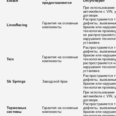
Eibach
Отсутствуют
предоставляется
При использовании 
автомобиле с VIN, 
договоре.
Распространяется т
Гарантия на основные
дефекты, вызванны
LinesRacing
компоненты
браком или наруше
технологии произво
не распространяетс
нарушения технолог
установке.
Распространяется т
дефекты, вызванны
браком или наруше
Гарантия на основные
Tein
технологии произво
компоненты
распространяется н
нарушения технолог
установке.
Распространяется т
дефекты, вызванны
Sb Springs
Заводской брак
браком или наруше
технологии произво
При использовании 
автомобиле с VIN, 
договоре.
Распространяется т
Тормозные
Гарантия на основные
дефекты, вызванны
системы
компоненты
браком или наруше
технологии произво