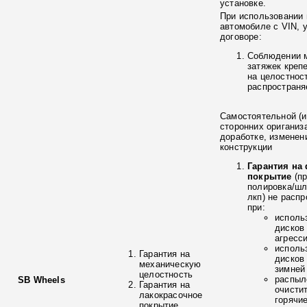
установке.
При использовании 
автомобиле с VIN, 
договоре:
Соблюдении 
затяжек креп
на целостнос
распространя
Самостоятельной (и
сторонних ориганиз
доработке, изменен
конструкции
Гарантия на
покрытие
(п
полировка/ш
лкп) не расп
при:
исполь
дисков
агресс
исполь
Гарантия на
дисков
механическую
зимней
целостность
распыл
SB Wheels
Гарантия на
очисти
лакокрасочное
горячи
покрытие