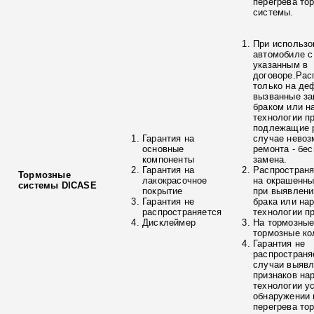
перегрева то
системы.
При использо
автомобиле с
указанным в
договоре.Рас
только на де
вызванные з
браком или н
технологии п
подлежащие р
Гарантия на
случае невоз
основные
ремонта - бе
компоненты
замена.
Гарантия на
Распространя
Тормозные
лакокрасочное
на окрашенны
системы DICASE
покрытие
при выявлени
Гарантия не
брака или на
распространяется
технологии п
Дисклеймер
На тормозные
тормозные ко
Гарантия не
распространя
случаи выяв
признаков на
технологии у
обнаружении 
перегрева то