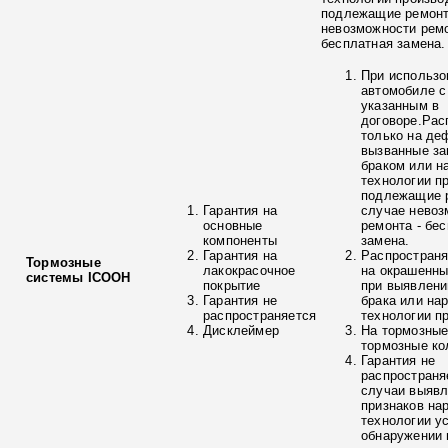
подлежащие ремонт
невозможности ремо
бесплатная замена.
При использо
автомобиле с
указанным в
договоре.Рас
только на де
вызванные з
браком или н
технологии п
подлежащие р
Гарантия на
случае невоз
основные
ремонта - бе
компоненты
замена.
Гарантия на
Распространя
Тормозные
лакокрасочное
на окрашенны
системы ICOOH
покрытие
при выявлени
Гарантия не
брака или на
распространяется
технологии п
Дисклеймер
На тормозные
тормозные ко
Гарантия не
распространя
случаи выяв
признаков на
технологии у
обнаружении 