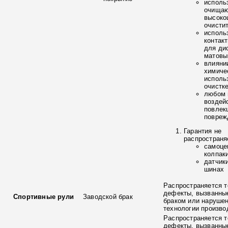
исполь
очищаю
высоко
очисти
исполь
контак
для ди
матовы
влияни
химиче
исполь
очистк
любом 
воздей
повлек
повреж
Гарантия не
распространя
самоце
колпак
датчик
шинах
Распространяется т
дефекты, вызванны
Спортивные рули
Заводской брак
браком или наруше
технологии произво
Распространяется т
дефекты, вызванны