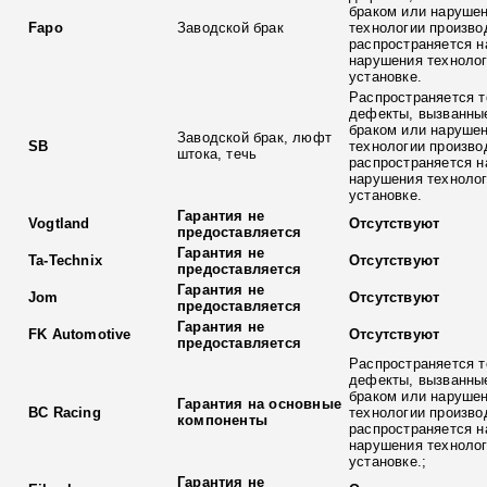
браком или наруше
Fapo
Заводской брак
технологии произво
распространяется н
нарушения технолог
установке.
Распространяется т
дефекты, вызванны
браком или наруше
Заводской брак, люфт
SB
технологии произво
штока, течь
распространяется н
нарушения технолог
установке.
Гарантия не
Vogtland
Отсутствуют
предоставляется
Гарантия не
Ta-Technix
Отсутствуют
предоставляется
Гарантия не
Jom
Отсутствуют
предоставляется
Гарантия не
FK Automotive
Отсутствуют
предоставляется
Распространяется т
дефекты, вызванны
браком или наруше
Гарантия на основные
BC Racing
технологии произво
компоненты
распространяется н
нарушения технолог
установке.;
Гарантия не