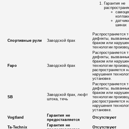
Гарантия не
распространя
самоце
колпак
датчик
шинах
Распространяется т
дефекты, вызванны
Спортивные рули
Заводской брак
браком или наруше
технологии произво
Распространяется т
дефекты, вызванны
браком или наруше
Fapo
Заводской брак
технологии произво
распространяется н
нарушения технолог
установке.
Распространяется т
дефекты, вызванны
браком или наруше
Заводской брак, люфт
SB
технологии произво
штока, течь
распространяется н
нарушения технолог
установке.
Гарантия не
Vogtland
Отсутствуют
предоставляется
Гарантия не
Ta-Technix
Отсутствуют