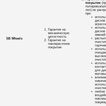
покрытие
(п
полировка/ш
лкп) не расп
при:
исполь
дисков
агресс
исполь
Гарантия на
дисков
механическую
зимней
целостность
распыл
SB Wheels
Гарантия на
очисти
лакокрасочное
горячи
покрытие
исполь
очищаю
высоко
очисти
исполь
контак
для ди
матовы
влияни
химиче
исполь
очистк
любом 
воздей
повлек
повреж