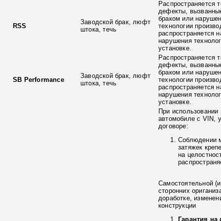
Распространяется т
дефекты, вызванны
браком или наруше
Заводской брак, люфт
RSS
технологии произво
штока, течь
распространяется н
нарушения технолог
установке.
Распространяется т
дефекты, вызванны
браком или наруше
Заводской брак, люфт
SB Performance
технологии произво
штока, течь
распространяется н
нарушения технолог
установке.
При использовании 
автомобиле с VIN, 
договоре:
Соблюдении 
затяжек креп
на целостнос
распространя
Самостоятельной (и
сторонних ориганиз
доработке, изменен
конструкции
Гарантия на