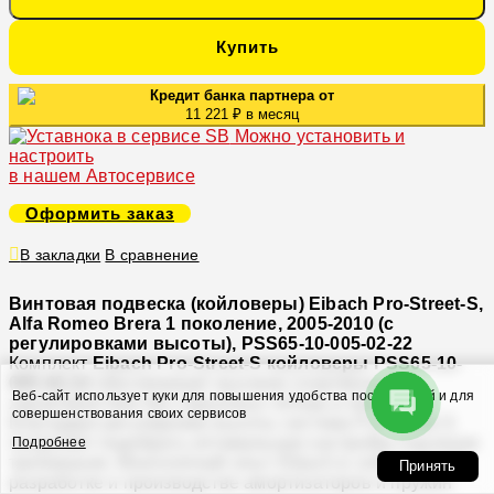
Купить
Кредит банка партнера от
11 221 ₽ в месяц
Можно установить и
настроить
в нашем Автосервисе
Оформить заказ
В закладки
В сравнение
Винтовая подвеска (койловеры) Eibach Pro-Street-S,
Alfa Romeo Brera 1 поколение, 2005-2010 (с
регулировками высоты), PSS65-10-005-02-22
Комплект
Eibach Pro-Street-S койловеры PSS65-10-
005-02-22
обеспечивает высокие спортивные
Веб-сайт использует куки для повышения удобства посетителей и для
характеристики без серьезных потерь в комфорте.
совершенствования своих сервисов
Благодаря регулировке высоты система Pro-Street-S
позволяет подобрать оптимальную настройку под ваши
Подробнее
требования. Многолетний опыт Eibach в собственной
Принять
разработке и производстве амортизаторов и пружин