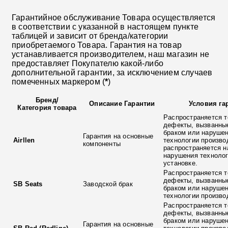
Гарантийное обслуживание Товара осуществляется
в соответствии с указанной в настоящем пункте
таблицей и зависит от бренда/категории
приобретаемого Товара. Гарантия на товар
устанавливается производителем, наш магазин не
предоставляет Покупателю какой-либо
дополнительной гарантии, за исключением случаев
помеченных маркером (
*
)
Бренд
/
Описание Гарантии
Условия га
Категория товара
Распространяется т
дефекты, вызванны
браком или наруше
Гарантия на основные
Airllen
технологии произво
компоненты
распространяется н
нарушения технолог
установке.
Распространяется т
дефекты, вызванны
SB Seats
Заводской брак
браком или наруше
технологии произво
Распространяется т
дефекты, вызванны
браком или наруше
Гарантия на основные