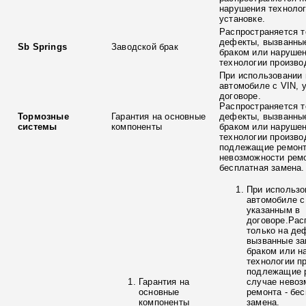
нарушения технолог
установке.
Распространяется т
дефекты, вызванны
Sb Springs
Заводской брак
браком или наруше
технологии произво
При использовании 
автомобиле с VIN, 
договоре.
Распространяется т
Тормозные
Гарантия на основные
дефекты, вызванны
системы
компоненты
браком или наруше
технологии произво
подлежащие ремонт
невозможности ремо
бесплатная замена.
При использо
автомобиле с
указанным в
договоре.Рас
только на де
вызванные з
браком или н
технологии п
подлежащие р
Гарантия на
случае невоз
основные
ремонта - бе
компоненты
замена.