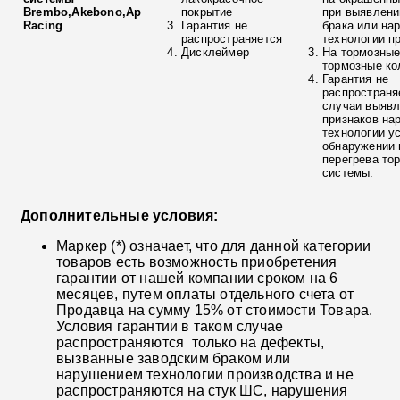
Brembo,Akebono,Ap
покрытие
при выявлени
Racing
Гарантия не
брака или на
распространяется
технологии п
Дисклеймер
На тормозные
тормозные ко
Гарантия не
распространя
случаи выяв
признаков на
технологии у
обнаружении 
перегрева то
системы.
Дополнительные условия:
Маркер (*) означает, что для данной категории
товаров есть возможность приобретения
гарантии от нашей компании сроком на 6
месяцев, путем оплаты отдельного счета от
Продавца на сумму 15% от стоимости Товара.
Условия гарантии в таком случае
распространяются только на дефекты,
вызванные заводским браком или
нарушением технологии производства и не
распространяются на стук ШС, нарушения