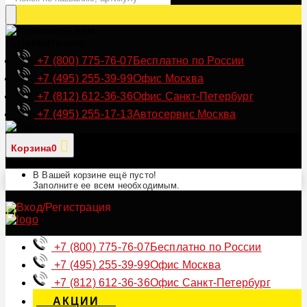
Позвонить нам
+7 (800) 775-76-07
Бесплатно по России
+7 (495) 255-39-99
Офис Москва
+7 (812) 612-36-36
Офис Санкт-Петербург
+7 (495) 255-17-13
Автосервис Москва
Корзина
0
В Вашей корзине ещё пусто!
Заполните ее всем необходимым.
+7 (800) 775-76-07
Бесплатно по России
+7 (495) 255-39-99
Офис Москва
+7 (812) 612-36-36
Офис Санкт-Петербург
АКЦИИ