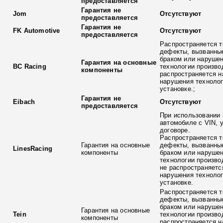
предоставляется
Гарантия не
Jom
Отсутствуют
предоставляется
Гарантия не
FK Automotive
Отсутствуют
предоставляется
Распространяется т
дефекты, вызванны
браком или наруше
Гарантия на основные
BC Racing
технологии произво
компоненты
распространяется н
нарушения технолог
установке.;
Гарантия не
Eibach
Отсутствуют
предоставляется
При использовании 
автомобиле с VIN, 
договоре.
Распространяется т
Гарантия на основные
дефекты, вызванны
LinesRacing
компоненты
браком или наруше
технологии произво
не распространяетс
нарушения технолог
установке.
Распространяется т
дефекты, вызванны
браком или наруше
Гарантия на основные
Tein
технологии произво
компоненты
распространяется н