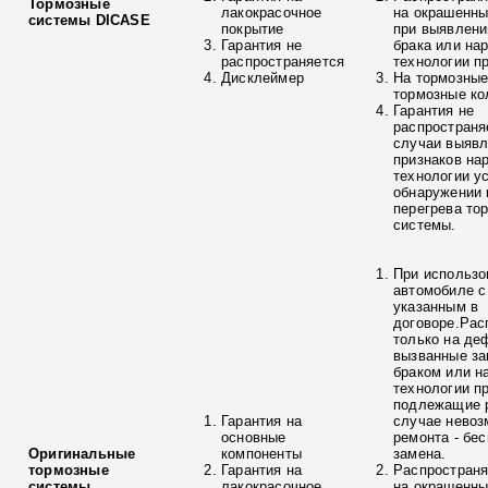
Тормозные
лакокрасочное
на окрашенны
системы DICASE
покрытие
при выявлени
Гарантия не
брака или на
распространяется
технологии п
Дисклеймер
На тормозные
тормозные ко
Гарантия не
распространя
случаи выяв
признаков на
технологии у
обнаружении 
перегрева то
системы.
При использо
автомобиле с
указанным в
договоре.Рас
только на де
вызванные з
браком или н
технологии п
подлежащие р
Гарантия на
случае невоз
основные
ремонта - бе
Оригинальные
компоненты
замена.
тормозные
Гарантия на
Распространя
системы
лакокрасочное
на окрашенны