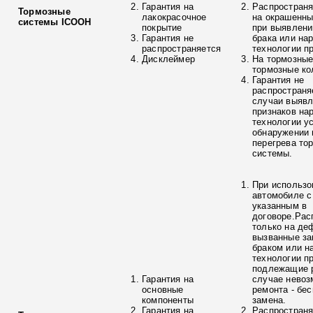
Гарантия на
Распространя
Тормозные
лакокрасочное
на окрашенны
системы ICOOH
покрытие
при выявлени
Гарантия не
брака или на
распространяется
технологии п
Дисклеймер
На тормозные
тормозные ко
Гарантия не
распространя
случаи выяв
признаков на
технологии у
обнаружении 
перегрева то
системы.
При использо
автомобиле с
указанным в
договоре.Рас
только на де
вызванные з
браком или н
технологии п
подлежащие р
Гарантия на
случае невоз
основные
ремонта - бе
компоненты
замена.
Гарантия на
Распространя