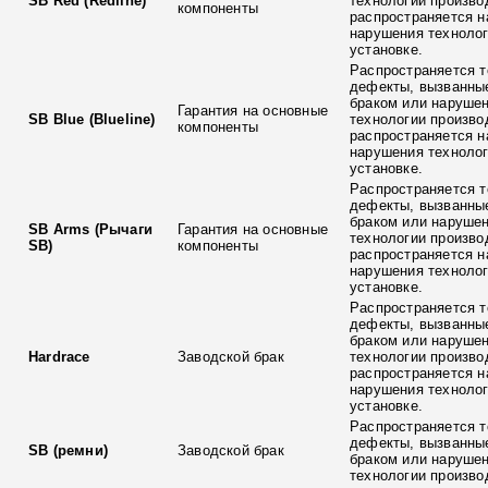
SB Red (Redline)
технологии произво
компоненты
распространяется н
нарушения технолог
установке.
Распространяется т
дефекты, вызванны
браком или наруше
Гарантия на основные
SB Blue (Blueline)
технологии произво
компоненты
распространяется н
нарушения технолог
установке.
Распространяется т
дефекты, вызванны
браком или наруше
SB Arms (Рычаги
Гарантия на основные
технологии произво
SB)
компоненты
распространяется н
нарушения технолог
установке.
Распространяется т
дефекты, вызванны
браком или наруше
Hardrace
Заводской брак
технологии произво
распространяется н
нарушения технолог
установке.
Распространяется т
дефекты, вызванны
SB (ремни)
Заводской брак
браком или наруше
технологии произво