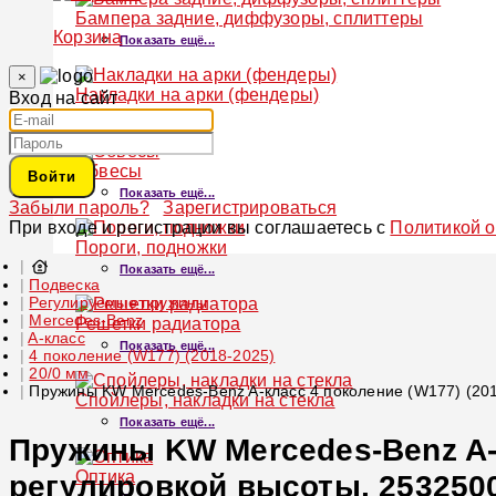
Бампера задние, диффузоры, сплиттеры
Корзина
Показать ещё...
×
Накладки на арки (фендеры)
Вход на сайт
Показать ещё...
Обвесы
Войти
Показать ещё...
Забыли пароль?
Зарегистрироваться
При входе и регистрации вы соглашаетесь с
Политикой 
Пороги, подножки
Показать ещё...
Подвеска
Регулируемые пружины
Mercedes-Benz
Решетки радиатора
A-класс
Показать ещё...
4 поколение (W177) (2018-2025)
20/0 мм
Пружины KW Mercedes-Benz A-класс 4 поколение (W177) (201
Спойлеры, накладки на стекла
Показать ещё...
Пружины KW Mercedes-Benz A-кл
Оптика
регулировкой высоты, 253250