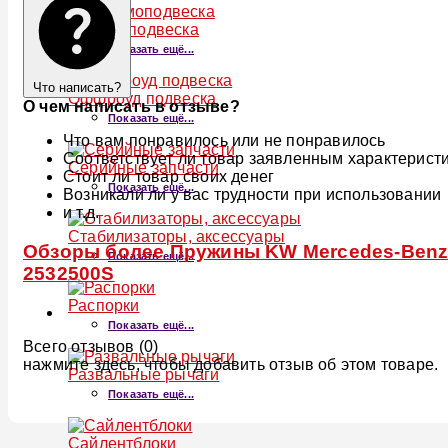
Пневмоподвеска
Показать ещё...
Что написать?
Оффроуд подвеска
О чем написать в отзыве?
Показать ещё...
Что вам понравилось или не понравилось
Соответствует ли товар заявленным характерист
Серийные запчасти
Стоит ли товар своих денег
Показать ещё...
Возникали ли у вас трудности при использовании
и т.д.
Стабилизаторы, аксессуары
Обзоры более Пружины KW Mercedes-Benz A-
Показать ещё...
2532500S
Распорки
Показать ещё...
Всего отзывов (0)
нажмите здесь, чтобы добавить отзыв об этом товаре.
Развальные рычаги
Показать ещё...
Сайлентблоки