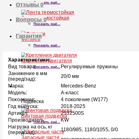
Показать ещё...
Отзывы
0
Лента термостойкая
Вопросы
0
Показать ещё...
Гарантия
Фитинги
Показать ещё...
Характеристики:
Крепления двигателя
Вид товара:
Регулируемые пружины
Показать ещё...
Занижение в мм
20/0 мм
(перед/зад):
Марка:
Mercedes-Benz
ПОДВЕСКА
Модель:
A-класс
Поколение:
4 поколение (W177)
Подвеска
Год выпуска:
2018-2025
×
Артикул:
2532500S
Винтовая подвеска
Производитель:
KW
Показать ещё...
Нагрузка на ось, кг
1180/985, 1180/1055, 0/0
(перед/зад):
Запасные части