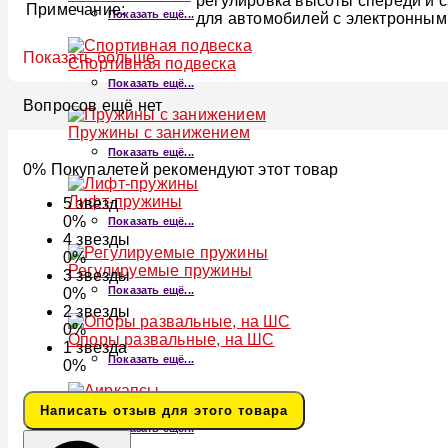
регулировка высоты спереди и с
Примечание:
Показать ещё...
для автомобилей с электронны
Показать больше
Спортивная подвеска
Показать ещё...
Вопросов ещё нет
Пружины с занижением
Показать ещё...
0% Покупалетей рекомендуют этот товар
Лифт-пружины
5
звезд
0%
Показать ещё...
4
звезды
0%
Регулируемые пружины
3
звезды
Показать ещё...
0%
2
звезды
0%
Опоры развальные, на ШС
1
звезда
Показать ещё...
0%
Аиркапсы
Написать отзыв для этого товара
Показать ещё...