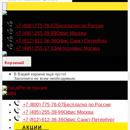
Позвонить нам
+7 (800) 775-76-07
Бесплатно по России
+7 (495) 255-39-99
Офис Москва
+7 (812) 612-36-36
Офис Санкт-Петербург
+7 (495) 255-17-13
Автосервис Москва
Корзина
0
В Вашей корзине ещё пусто!
Заполните ее всем необходимым.
+7 (800) 775-76-07
Бесплатно по России
+7 (495) 255-39-99
Офис Москва
+7 (812) 612-36-36
Офис Санкт-Петербург
АКЦИИ