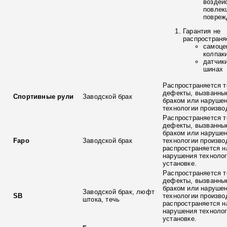
воздей
повлек
повреж
Гарантия не
распространя
самоце
колпак
датчик
шинах
Распространяется т
дефекты, вызванны
Спортивные рули
Заводской брак
браком или наруше
технологии произво
Распространяется т
дефекты, вызванны
браком или наруше
Fapo
Заводской брак
технологии произво
распространяется н
нарушения технолог
установке.
Распространяется т
дефекты, вызванны
браком или наруше
Заводской брак, люфт
SB
технологии произво
штока, течь
распространяется н
нарушения технолог
установке.