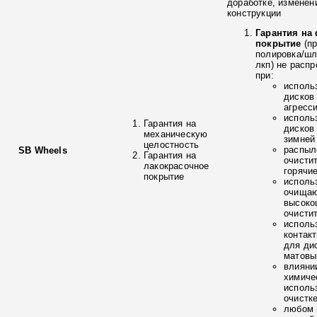
доработке, изменен
конструкции
Гарантия на
покрытие
(п
полировка/ш
лкп) не расп
при:
исполь
дисков
агресс
исполь
Гарантия на
дисков
механическую
зимней
целостность
распыл
SB Wheels
Гарантия на
очисти
лакокрасочное
горячи
покрытие
исполь
очищаю
высоко
очисти
исполь
контак
для ди
матовы
влияни
химиче
исполь
очистк
любом 