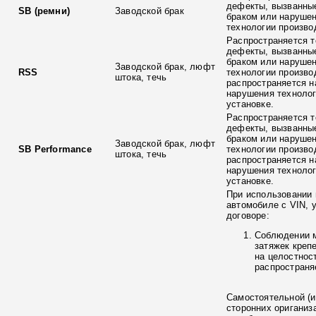
дефекты, вызванны
SB (ремни)
Заводской брак
браком или наруше
технологии произво
Распространяется т
дефекты, вызванны
браком или наруше
Заводской брак, люфт
RSS
технологии произво
штока, течь
распространяется н
нарушения технолог
установке.
Распространяется т
дефекты, вызванны
браком или наруше
Заводской брак, люфт
SB Performance
технологии произво
штока, течь
распространяется н
нарушения технолог
установке.
При использовании 
автомобиле с VIN, 
договоре:
Соблюдении 
затяжек креп
на целостнос
распространя
Самостоятельной (и
сторонних ориганиз