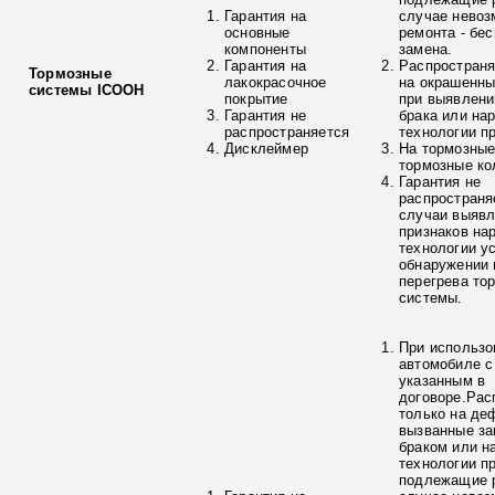
Гарантия на
случае невоз
основные
ремонта - бе
компоненты
замена.
Гарантия на
Распространя
Тормозные
лакокрасочное
на окрашенны
системы ICOOH
покрытие
при выявлени
Гарантия не
брака или на
распространяется
технологии п
Дисклеймер
На тормозные
тормозные ко
Гарантия не
распространя
случаи выяв
признаков на
технологии у
обнаружении 
перегрева то
системы.
При использо
автомобиле с
указанным в
договоре.Рас
только на де
вызванные з
браком или н
технологии п
подлежащие р