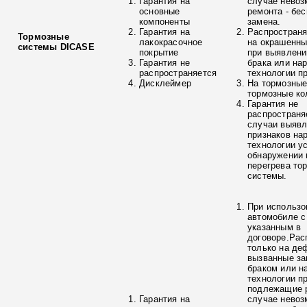
Гарантия на
случае невоз
основные
ремонта - бе
компоненты
замена.
Гарантия на
Распространя
Тормозные
лакокрасочное
на окрашенны
системы DICASE
покрытие
при выявлени
Гарантия не
брака или на
распространяется
технологии п
Дисклеймер
На тормозные
тормозные ко
Гарантия не
распространя
случаи выяв
признаков на
технологии у
обнаружении 
перегрева то
системы.
При использо
автомобиле с
указанным в
договоре.Рас
только на де
вызванные з
браком или н
технологии п
подлежащие р
Гарантия на
случае невоз