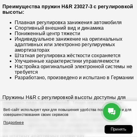
Преимущества пружин H&R 23027-3 с регулировкой
высоты:
Плавная регулировка занижения автомобиля
Спортивный внешний вид и динамика
Пониженный центр тяжести
Индивидуальное занижение на оригинальных
адаптивных или электронно регулируемых
амортизаторах
Штатная регулировка жёсткости сохраняется
Улучшенные характеристики управляемости
Настройка оригинальной электронной системы не
требуется
Разработано, произведено и испытано в Германии
Пружины H&R с регулировкой высоты доступны для
широкого ряда автомобилей. Точно изготовленные
регулировочные узлы в сочетании с пружинами H&R,
Веб-сайт использует куки для повышения удобства посетителей и для
подобранными под автомобиль, и штатными
совершенствования своих сервисов
амортизаторами открывают новые возможности. Вы
Подробнее
получаете удовольствие от вождения и низкую посадку
Принять
без отказа от электронной регулировки амортизаторов
на штатных адаптивных подвесках.