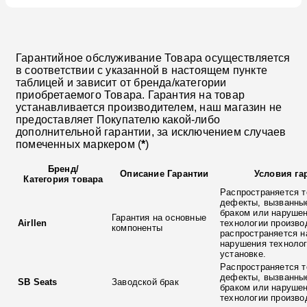
Гарантийное обслуживание Товара осуществляется
в соответствии с указанной в настоящем пункте
таблицей и зависит от бренда/категории
приобретаемого Товара. Гарантия на товар
устанавливается производителем, наш магазин не
предоставляет Покупателю какой-либо
дополнительной гарантии, за исключением случаев
помеченных маркером (
*
)
Бренд
/
Описание Гарантии
Условия га
Категория товара
Распространяется т
дефекты, вызванны
браком или наруше
Гарантия на основные
Airllen
технологии произво
компоненты
распространяется н
нарушения технолог
установке.
Распространяется т
дефекты, вызванны
SB Seats
Заводской брак
браком или наруше
технологии произво