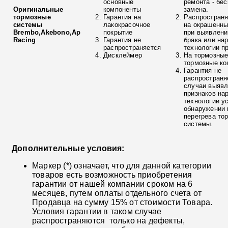
основные
ремонта - бе
Оригинальные
компоненты
замена.
тормозные
Гарантия на
Распространя
системы
лакокрасочное
на окрашенны
Brembo,Akebono,Ap
покрытие
при выявлени
Racing
Гарантия не
брака или на
распространяется
технологии п
Дисклеймер
На тормозные
тормозные ко
Гарантия не
распространя
случаи выяв
признаков на
технологии у
обнаружении 
перегрева то
системы.
Дополнительные условия:
Маркер (*) означает, что для данной категории
товаров есть возможность приобретения
гарантии от нашей компании сроком на 6
месяцев, путем оплаты отдельного счета от
Продавца на сумму 15% от стоимости Товара.
Условия гарантии в таком случае
распространяются только на дефекты,