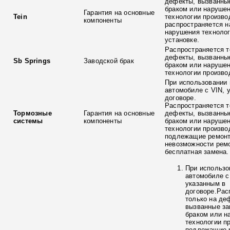
дефекты, вызванны
браком или наруше
Гарантия на основные
Tein
технологии произво
компоненты
распространяется н
нарушения технолог
установке.
Распространяется т
дефекты, вызванны
Sb Springs
Заводской брак
браком или наруше
технологии произво
При использовании 
автомобиле с VIN, 
договоре.
Распространяется т
Тормозные
Гарантия на основные
дефекты, вызванны
системы
компоненты
браком или наруше
технологии произво
подлежащие ремонт
невозможности ремо
бесплатная замена.
При использо
автомобиле с
указанным в
договоре.Рас
только на де
вызванные з
браком или н
технологии п
подлежащие р