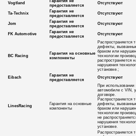
Гарантия не
Vogtland
Отсутствуют
предоставляется
Гарантия не
Ta-Technix
Отсутствуют
предоставляется
Гарантия не
Jom
Отсутствуют
предоставляется
Гарантия не
FK Automotive
Отсутствуют
предоставляется
Распространяется т
дефекты, вызванны
браком или наруше
Гарантия на основные
BC Racing
технологии произво
компоненты
распространяется н
нарушения технолог
установке.;
Гарантия не
Eibach
Отсутствуют
предоставляется
При использовании 
автомобиле с VIN, 
договоре.
Распространяется т
Гарантия на основные
дефекты, вызванны
LinesRacing
компоненты
браком или наруше
технологии произво
не распространяетс
нарушения технолог
установке.
Распространяется т