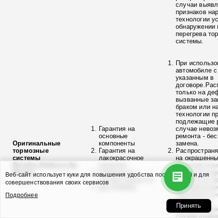
случаи выяв
признаков на
технологии у
обнаружении 
перегрева то
системы.
При использо
автомобиле с
указанным в
договоре.Рас
только на де
вызванные з
браком или н
технологии п
подлежащие р
Гарантия на
случае невоз
основные
ремонта - бе
Оригинальные
компоненты
замена.
тормозные
Гарантия на
Распространя
системы
лакокрасочное
на окрашенны
Brembo,Akebono,Ap
покрытие
при выявлени
Racing
Гарантия не
брака или на
Веб-сайт использует куки для повышения удобства посетителей и для
распространяется
технологии п
совершенствования своих сервисов
Дисклеймер
На тормозные
тормозные ко
Подробнее
Гарантия не
Принять
распространя
случаи выяв