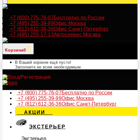
Позвонить нам
+7 (800) 775-76-07
Бесплатно по России
+7 (495) 255-39-99
Офис Москва
+7 (812) 612-36-36
Офис Санкт-Петербург
+7 (495) 255-17-13
Автосервис Москва
Корзина
0
В Вашей корзине ещё пусто!
Заполните ее всем необходимым.
+7 (800) 775-76-07
Бесплатно по России
+7 (495) 255-39-99
Офис Москва
+7 (812) 612-36-36
Офис Санкт-Петербург
АКЦИИ
ЭКСТЕРЬЕР
Экстерьер