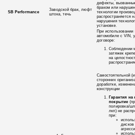
дефекты, вызванны
браком или наруше
Заводской брак, люфт
SB Performance
технологии произво
штока, течь
распространяется н
нарушения технолог
установке.
При использовании 
автомобиле с VIN, 
договоре:
Соблюдении 
затяжек креп
на целостнос
распространя
Самостоятельной (и
сторонних ориганиз
доработке, изменен
конструкции
Гарантия на
покрытие
(п
полировка/ш
лкп) не расп
при:
исполь
дисков
агресс
исполь