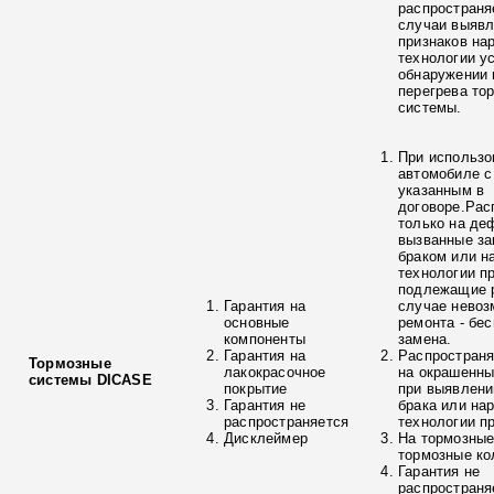
распространя
случаи выяв
признаков на
технологии у
обнаружении 
перегрева то
системы.
При использо
автомобиле с
указанным в
договоре.Рас
только на де
вызванные з
браком или н
технологии п
подлежащие р
Гарантия на
случае невоз
основные
ремонта - бе
компоненты
замена.
Гарантия на
Распространя
Тормозные
лакокрасочное
на окрашенны
системы DICASE
покрытие
при выявлени
Гарантия не
брака или на
распространяется
технологии п
Дисклеймер
На тормозные
тормозные ко
Гарантия не
распространя