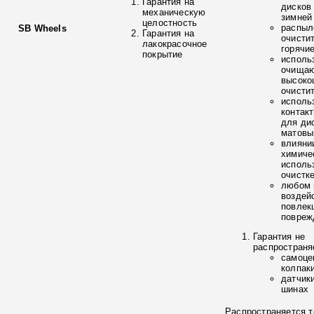
Гарантия на
дисков
механическую
зимней
целостность
распыл
SB Wheels
Гарантия на
очисти
лакокрасочное
горячи
покрытие
исполь
очищаю
высоко
очисти
исполь
контак
для ди
матовы
влияни
химиче
исполь
очистк
любом 
воздей
повлек
повреж
Гарантия не
распространя
самоце
колпак
датчик
шинах
Распространяется т