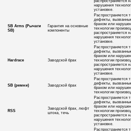
распространяется н
нарушения технолог
установке.
Распространяется т
дефекты, вызванны
браком или наруше
SB Arms (Рычаги
Гарантия на основные
технологии произво
SB)
компоненты
распространяется н
нарушения технолог
установке.
Распространяется т
дефекты, вызванны
браком или наруше
Hardrace
Заводской брак
технологии произво
распространяется н
нарушения технолог
установке.
Распространяется т
дефекты, вызванны
SB (ремни)
Заводской брак
браком или наруше
технологии произво
Распространяется т
дефекты, вызванны
браком или наруше
Заводской брак, люфт
RSS
технологии произво
штока, течь
распространяется н
нарушения технолог
установке.
Распространяется т