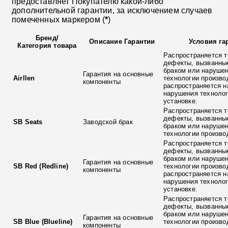
предоставляет Покупателю какой-либо
дополнительной гарантии, за исключением случаев
помеченных маркером (
*
)
Бренд
/
Описание Гарантии
Условия га
Категория товара
Распространяется т
дефекты, вызванны
браком или наруше
Гарантия на основные
Airllen
технологии произво
компоненты
распространяется н
нарушения технолог
установке.
Распространяется т
дефекты, вызванны
SB Seats
Заводской брак
браком или наруше
технологии произво
Распространяется т
дефекты, вызванны
браком или наруше
Гарантия на основные
SB Red (Redline)
технологии произво
компоненты
распространяется н
нарушения технолог
установке.
Распространяется т
дефекты, вызванны
браком или наруше
Гарантия на основные
SB Blue (Blueline)
технологии произво
компоненты