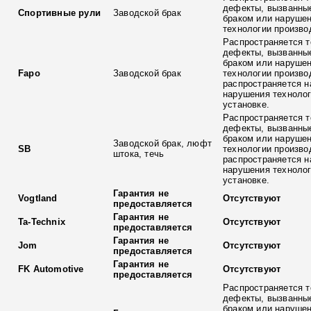
дефекты, вызванны
Спортивные рули
Заводской брак
браком или наруше
технологии произво
Распространяется т
дефекты, вызванны
браком или наруше
Fapo
Заводской брак
технологии произво
распространяется н
нарушения технолог
установке.
Распространяется т
дефекты, вызванны
браком или наруше
Заводской брак, люфт
SB
технологии произво
штока, течь
распространяется н
нарушения технолог
установке.
Гарантия не
Vogtland
Отсутствуют
предоставляется
Гарантия не
Ta-Technix
Отсутствуют
предоставляется
Гарантия не
Jom
Отсутствуют
предоставляется
Гарантия не
FK Automotive
Отсутствуют
предоставляется
Распространяется т
дефекты, вызванны
браком или наруше