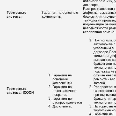
автомобиле с VIN, 
договоре.
Распространяется т
Тормозные
Гарантия на основные
дефекты, вызванны
системы
компоненты
браком или наруше
технологии произво
подлежащие ремонт
невозможности ремо
бесплатная замена.
При использо
автомобиле с
указанным в
договоре.Рас
только на де
вызванные з
браком или н
технологии п
подлежащие р
Гарантия на
случае невоз
основные
ремонта - бе
компоненты
замена.
Гарантия на
Распространя
Тормозные
лакокрасочное
на окрашенны
системы ICOOH
покрытие
при выявлени
Гарантия не
брака или на
распространяется
технологии п
Дисклеймер
На тормозные
тормозные ко
Гарантия не