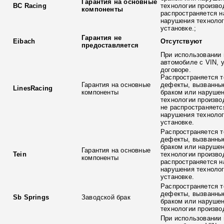
Гарантия на основные
BC Racing
технологии произво
компоненты
распространяется н
нарушения технолог
установке.;
Гарантия не
Eibach
Отсутствуют
предоставляется
При использовании 
автомобиле с VIN, 
договоре.
Распространяется т
Гарантия на основные
дефекты, вызванны
LinesRacing
компоненты
браком или наруше
технологии произво
не распространяетс
нарушения технолог
установке.
Распространяется т
дефекты, вызванны
браком или наруше
Гарантия на основные
Tein
технологии произво
компоненты
распространяется н
нарушения технолог
установке.
Распространяется т
дефекты, вызванны
Sb Springs
Заводской брак
браком или наруше
технологии произво
При использовании 