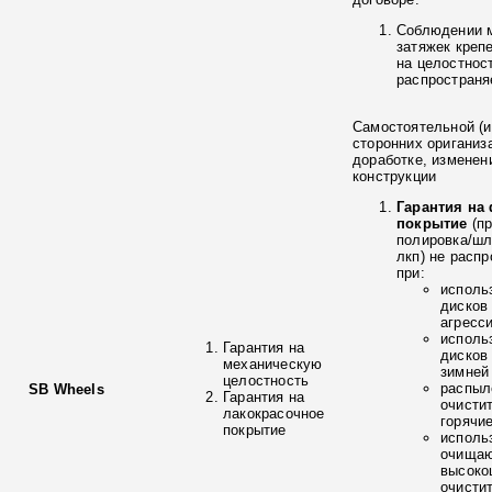
Соблюдении 
затяжек креп
на целостнос
распространя
Самостоятельной (и
сторонних ориганиз
доработке, изменен
конструкции
Гарантия на
покрытие
(п
полировка/ш
лкп) не расп
при:
исполь
дисков
агресс
исполь
Гарантия на
дисков
механическую
зимней
целостность
распыл
SB Wheels
Гарантия на
очисти
лакокрасочное
горячи
покрытие
исполь
очищаю
высоко
очисти