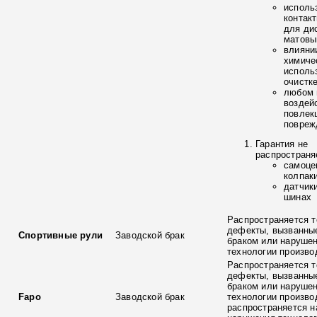
исполь
контак
для ди
матовы
влияни
химиче
исполь
очистк
любом 
воздей
повлек
повреж
Гарантия не
распространя
самоце
колпак
датчик
шинах
Распространяется т
дефекты, вызванны
Спортивные рули
Заводской брак
браком или наруше
технологии произво
Распространяется т
дефекты, вызванны
браком или наруше
Fapo
Заводской брак
технологии произво
распространяется н