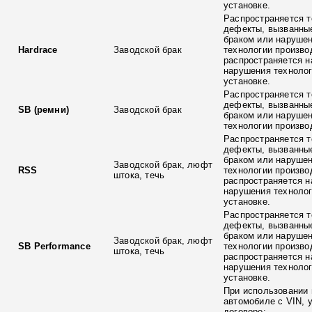
установке.
Распространяется т
дефекты, вызванны
браком или наруше
Hardrace
Заводской брак
технологии произво
распространяется н
нарушения технолог
установке.
Распространяется т
дефекты, вызванны
SB (ремни)
Заводской брак
браком или наруше
технологии произво
Распространяется т
дефекты, вызванны
браком или наруше
Заводской брак, люфт
RSS
технологии произво
штока, течь
распространяется н
нарушения технолог
установке.
Распространяется т
дефекты, вызванны
браком или наруше
Заводской брак, люфт
SB Performance
технологии произво
штока, течь
распространяется н
нарушения технолог
установке.
При использовании 
автомобиле с VIN, 
договоре: