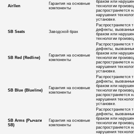
браком или наруше
Гарантия на основные
Airllen
технологии произво
компоненты
распространяется н
нарушения технолог
установке.
Распространяется т
дефекты, вызванны
SB Seats
Заводской брак
браком или наруше
технологии произво
Распространяется т
дефекты, вызванны
браком или наруше
Гарантия на основные
SB Red (Redline)
технологии произво
компоненты
распространяется н
нарушения технолог
установке.
Распространяется т
дефекты, вызванны
браком или наруше
Гарантия на основные
SB Blue (Blueline)
технологии произво
компоненты
распространяется н
нарушения технолог
установке.
Распространяется т
дефекты, вызванны
браком или наруше
SB Arms (Рычаги
Гарантия на основные
технологии произво
SB)
компоненты
распространяется н
нарушения технолог