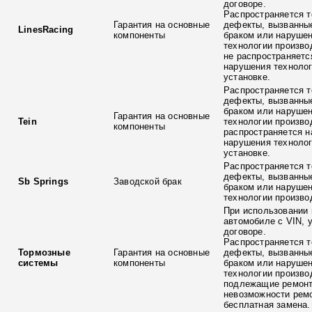
договоре.
Распространяется т
Гарантия на основные
дефекты, вызванны
LinesRacing
компоненты
браком или наруше
технологии произво
не распространяетс
нарушения технолог
установке.
Распространяется т
дефекты, вызванны
браком или наруше
Гарантия на основные
Tein
технологии произво
компоненты
распространяется н
нарушения технолог
установке.
Распространяется т
дефекты, вызванны
Sb Springs
Заводской брак
браком или наруше
технологии произво
При использовании 
автомобиле с VIN, 
договоре.
Распространяется т
Тормозные
Гарантия на основные
дефекты, вызванны
системы
компоненты
браком или наруше
технологии произво
подлежащие ремонт
невозможности ремо
бесплатная замена.