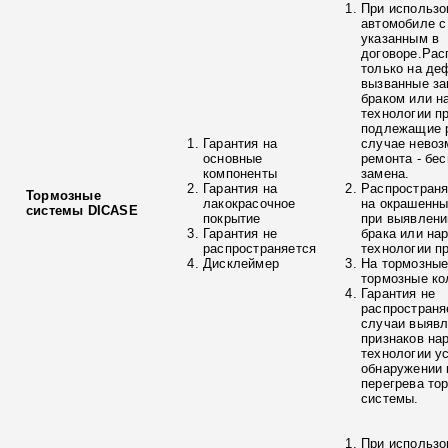
При использо
автомобиле с
указанным в
договоре.Рас
только на де
вызванные з
браком или н
технологии п
подлежащие р
Гарантия на
случае невоз
основные
ремонта - бе
компоненты
замена.
Гарантия на
Распространя
Тормозные
лакокрасочное
на окрашенны
системы DICASE
покрытие
при выявлени
Гарантия не
брака или на
распространяется
технологии п
Дисклеймер
На тормозные
тормозные ко
Гарантия не
распространя
случаи выяв
признаков на
технологии у
обнаружении 
перегрева то
системы.
При использо