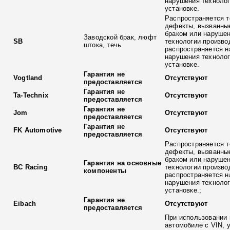
нарушения технолог
установке.
Распространяется т
дефекты, вызванны
браком или наруше
Заводской брак, люфт
SB
технологии произво
штока, течь
распространяется н
нарушения технолог
установке.
Гарантия не
Vogtland
Отсутствуют
предоставляется
Гарантия не
Ta-Technix
Отсутствуют
предоставляется
Гарантия не
Jom
Отсутствуют
предоставляется
Гарантия не
FK Automotive
Отсутствуют
предоставляется
Распространяется т
дефекты, вызванны
браком или наруше
Гарантия на основные
BC Racing
технологии произво
компоненты
распространяется н
нарушения технолог
установке.;
Гарантия не
Eibach
Отсутствуют
предоставляется
При использовании 
автомобиле с VIN, 