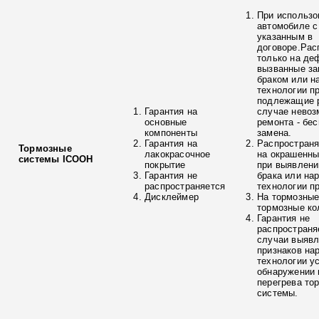
При использо
автомобиле с
указанным в
договоре.Рас
только на де
вызванные з
браком или н
технологии п
подлежащие р
Гарантия на
случае невоз
основные
ремонта - бе
компоненты
замена.
Гарантия на
Распространя
Тормозные
лакокрасочное
на окрашенны
системы ICOOH
покрытие
при выявлени
Гарантия не
брака или на
распространяется
технологии п
Дисклеймер
На тормозные
тормозные ко
Гарантия не
распространя
случаи выяв
признаков на
технологии у
обнаружении 
перегрева то
системы.