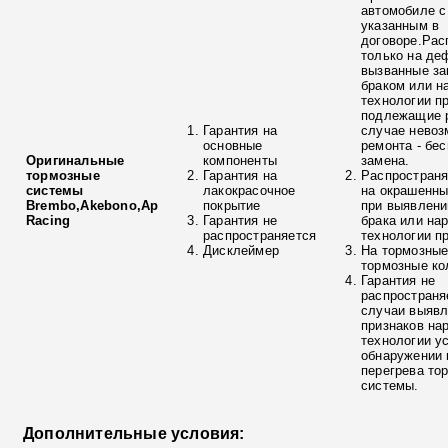
автомобиле с
указанным в
договоре.Рас
только на де
вызванные з
браком или н
технологии п
подлежащие р
Гарантия на
случае невоз
основные
ремонта - бе
Оригинальные
компоненты
замена.
тормозные
Гарантия на
Распространя
системы
лакокрасочное
на окрашенны
Brembo,Akebono,Ap
покрытие
при выявлени
Racing
Гарантия не
брака или на
распространяется
технологии п
Дисклеймер
На тормозные
тормозные ко
Гарантия не
распространя
случаи выяв
признаков на
технологии у
обнаружении 
перегрева то
системы.
Дополнительные условия: