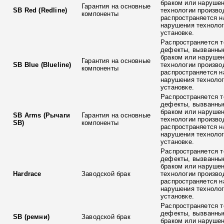
браком или наруше
Гарантия на основные
SB Red (Redline)
технологии произво
компоненты
распространяется н
нарушения технолог
установке.
Распространяется т
дефекты, вызванны
браком или наруше
Гарантия на основные
SB Blue (Blueline)
технологии произво
компоненты
распространяется н
нарушения технолог
установке.
Распространяется т
дефекты, вызванны
браком или наруше
SB Arms (Рычаги
Гарантия на основные
технологии произво
SB)
компоненты
распространяется н
нарушения технолог
установке.
Распространяется т
дефекты, вызванны
браком или наруше
Hardrace
Заводской брак
технологии произво
распространяется н
нарушения технолог
установке.
Распространяется т
дефекты, вызванны
SB (ремни)
Заводской брак
браком или наруше