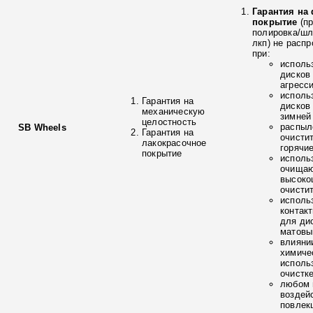
Гарантия на
покрытие
(п
полировка/ш
лкп) не расп
при:
исполь
дисков
агресс
исполь
Гарантия на
дисков
механическую
зимней
целостность
распыл
SB Wheels
Гарантия на
очисти
лакокрасочное
горячи
покрытие
исполь
очищаю
высоко
очисти
исполь
контак
для ди
матовы
влияни
химиче
исполь
очистк
любом 
воздей
повлек