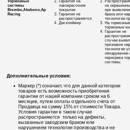
тормозные
Гарантия на
Распространя
системы
лакокрасочное
на окрашенны
Brembo,Akebono,Ap
покрытие
при выявлени
Racing
Гарантия не
брака или на
распространяется
технологии п
Дисклеймер
На тормозные
тормозные ко
Гарантия не
распространя
случаи выяв
признаков на
технологии у
обнаружении 
перегрева то
системы.
Дополнительные условия:
Маркер (*) означает, что для данной категории
товаров есть возможность приобретения
гарантии от нашей компании сроком на 6
месяцев, путем оплаты отдельного счета от
Продавца на сумму 15% от стоимости Товара.
Условия гарантии в таком случае
распространяются только на дефекты,
вызванные заводским браком или
нарушением технологии производства и не