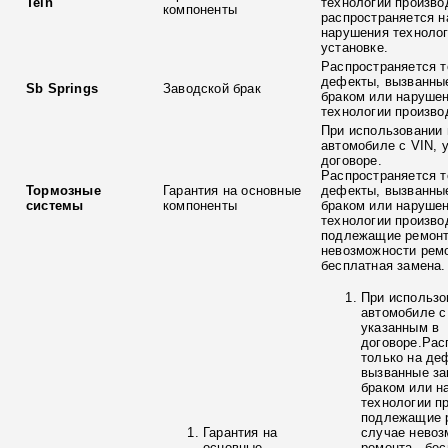
Tein
технологии произво
компоненты
распространяется н
нарушения технолог
установке.
Распространяется т
дефекты, вызванны
Sb Springs
Заводской брак
браком или наруше
технологии произво
При использовании 
автомобиле с VIN, 
договоре.
Распространяется т
Тормозные
Гарантия на основные
дефекты, вызванны
системы
компоненты
браком или наруше
технологии произво
подлежащие ремонт
невозможности ремо
бесплатная замена.
При использо
автомобиле с
указанным в
договоре.Рас
только на де
вызванные з
браком или н
технологии п
подлежащие р
Гарантия на
случае невоз
основные
ремонта - бе