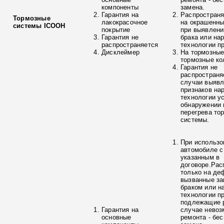
компоненты
замена.
Гарантия на
Распространя
Тормозные
лакокрасочное
на окрашенны
системы ICOOH
покрытие
при выявлени
Гарантия не
брака или на
распространяется
технологии п
Дисклеймер
На тормозные
тормозные ко
Гарантия не
распространя
случаи выяв
признаков на
технологии у
обнаружении 
перегрева то
системы.
При использо
автомобиле с
указанным в
договоре.Рас
только на де
вызванные з
браком или н
технологии п
подлежащие р
Гарантия на
случае невоз
основные
ремонта - бе