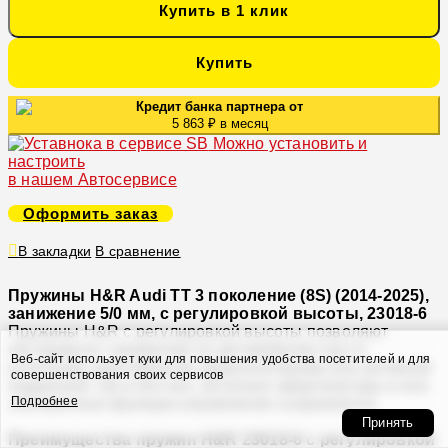
Купить в 1 клик
Купить
Кредит банка партнера от
5 863 ₽ в месяц
Можно установить и
настроить
в нашем Автосервисе
Оформить заказ
В закладки
В сравнение
Пружины H&R Audi TT 3 поколение (8S) (2014-2025),
занижение 5/0 мм, с регулировкой высоты, 23018-6
Пружины H&R с регулировкой высоты позволяют
настраивать занижение на автомобилях как со
Веб-сайт использует куки для повышения удобства посетителей и для
штатными адаптивными амортизаторами или активной
совершенствования своих сервисов
подвеской, так и без них. Штатные амортизаторы и все
Подробнее
электронные функции управления сохраняются.
Принять
Преимущества пружин H&R 23018-6 с регулировкой