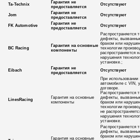
Гарантия не
Ta-Technix
Отсутствуют
предоставляется
Гарантия не
Jom
Отсутствуют
предоставляется
Гарантия не
FK Automotive
Отсутствуют
предоставляется
Распространяется т
дефекты, вызванны
браком или наруше
Гарантия на основные
BC Racing
технологии произво
компоненты
распространяется н
нарушения технолог
установке.;
Гарантия не
Eibach
Отсутствуют
предоставляется
При использовании 
автомобиле с VIN, 
договоре.
Распространяется т
Гарантия на основные
дефекты, вызванны
LinesRacing
компоненты
браком или наруше
технологии произво
не распространяетс
нарушения технолог
установке.
Распространяется т
дефекты, вызванны
браком или наруше
Гарантия на основные