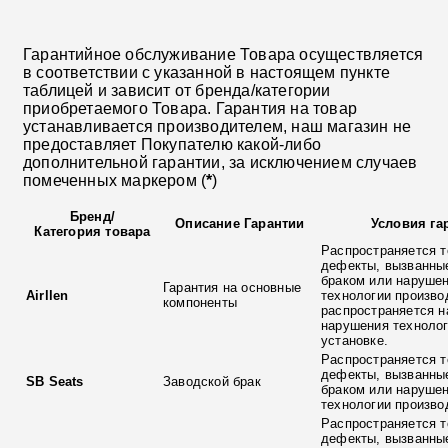
Гарантийное обслуживание Товара осуществляется
в соответствии с указанной в настоящем пункте
таблицей и зависит от бренда/категории
приобретаемого Товара. Гарантия на товар
устанавливается производителем, наш магазин не
предоставляет Покупателю какой-либо
дополнительной гарантии, за исключением случаев
помеченных маркером (
*
)
Бренд
/
Описание Гарантии
Условия га
Категория товара
Распространяется т
дефекты, вызванны
браком или наруше
Гарантия на основные
Airllen
технологии произво
компоненты
распространяется н
нарушения технолог
установке.
Распространяется т
дефекты, вызванны
SB Seats
Заводской брак
браком или наруше
технологии произво
Распространяется т
дефекты, вызванны