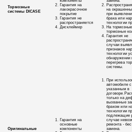
компоненты
замена.
Гарантия на
Распространя
Тормозные
лакокрасочное
на окрашенны
системы DICASE
покрытие
при выявлени
Гарантия не
брака или на
распространяется
технологии п
Дисклеймер
На тормозные
тормозные ко
Гарантия не
распространя
случаи выяв
признаков на
технологии у
обнаружении 
перегрева то
системы.
При использо
автомобиле с
указанным в
договоре.Рас
только на де
вызванные з
браком или н
технологии п
подлежащие р
Гарантия на
случае невоз
основные
ремонта - бе
Оригинальные
компоненты
замена.