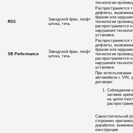
технологии произво
Распространяется т
дефекты, вызванны
браком или наруше
Заводской брак, люфт
RSS
технологии произво
штока, течь
распространяется н
нарушения технолог
установке.
Распространяется т
дефекты, вызванны
браком или наруше
Заводской брак, люфт
SB Performance
технологии произво
штока, течь
распространяется н
нарушения технолог
установке.
При использовании 
автомобиле с VIN, 
договоре:
Соблюдении 
затяжек креп
на целостнос
распространя
Самостоятельной (и
сторонних ориганиз
доработке, изменен
конструкции