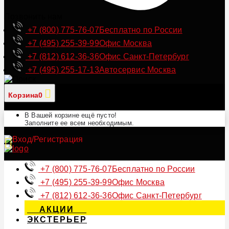
Позвонить нам
+7 (800) 775-76-07
Бесплатно по России
+7 (495) 255-39-99
Офис Москва
+7 (812) 612-36-36
Офис Санкт-Петербург
+7 (495) 255-17-13
Автосервис Москва
Корзина
0
В Вашей корзине ещё пусто!
Заполните ее всем необходимым.
+7 (800) 775-76-07
Бесплатно по России
+7 (495) 255-39-99
Офис Москва
+7 (812) 612-36-36
Офис Санкт-Петербург
АКЦИИ
ЭКСТЕРЬЕР