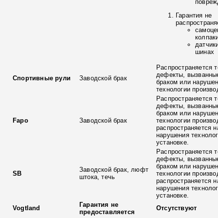
повреж
Гарантия не
распространя
самоце
колпак
датчик
шинах
Распространяется т
дефекты, вызванны
Спортивные рули
Заводской брак
браком или наруше
технологии произво
Распространяется т
дефекты, вызванны
браком или наруше
Fapo
Заводской брак
технологии произво
распространяется н
нарушения технолог
установке.
Распространяется т
дефекты, вызванны
браком или наруше
Заводской брак, люфт
SB
технологии произво
штока, течь
распространяется н
нарушения технолог
установке.
Гарантия не
Vogtland
Отсутствуют
предоставляется