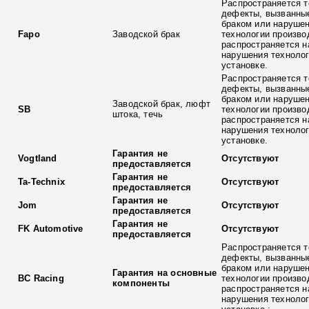
Распространяется т
дефекты, вызванны
браком или наруше
Fapo
Заводской брак
технологии произво
распространяется н
нарушения технолог
установке.
Распространяется т
дефекты, вызванны
браком или наруше
Заводской брак, люфт
SB
технологии произво
штока, течь
распространяется н
нарушения технолог
установке.
Гарантия не
Vogtland
Отсутствуют
предоставляется
Гарантия не
Ta-Technix
Отсутствуют
предоставляется
Гарантия не
Jom
Отсутствуют
предоставляется
Гарантия не
FK Automotive
Отсутствуют
предоставляется
Распространяется т
дефекты, вызванны
браком или наруше
Гарантия на основные
BC Racing
технологии произво
компоненты
распространяется н
нарушения технолог