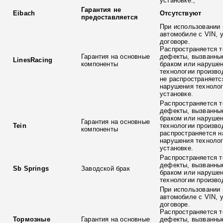
установке.;
Гарантия не
Eibach
Отсутствуют
предоставляется
При использовании 
автомобиле с VIN, 
договоре.
Распространяется т
Гарантия на основные
дефекты, вызванны
LinesRacing
компоненты
браком или наруше
технологии произво
не распространяетс
нарушения технолог
установке.
Распространяется т
дефекты, вызванны
браком или наруше
Гарантия на основные
Tein
технологии произво
компоненты
распространяется н
нарушения технолог
установке.
Распространяется т
дефекты, вызванны
Sb Springs
Заводской брак
браком или наруше
технологии произво
При использовании 
автомобиле с VIN, 
договоре.
Распространяется т
Тормозные
Гарантия на основные
дефекты, вызванны