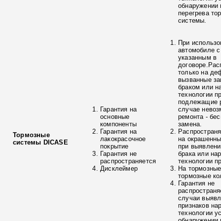
обнаружении 
перегрева то
системы.
При использо
автомобиле с
указанным в
договоре.Рас
только на де
вызванные з
браком или н
технологии п
подлежащие р
Гарантия на
случае невоз
основные
ремонта - бе
компоненты
замена.
Гарантия на
Распространя
Тормозные
лакокрасочное
на окрашенны
системы DICASE
покрытие
при выявлени
Гарантия не
брака или на
распространяется
технологии п
Дисклеймер
На тормозные
тормозные ко
Гарантия не
распространя
случаи выяв
признаков на
технологии у
обнаружении 