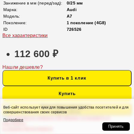
Занижение в мм (перед/зад):
0/25 мм
Марка:
Audi
Модель:
A7
Поколение:
1 поколение (4G8)
ID
726526
Все характеристики
112 600 ₽
Нашли дешевле?
Купить в 1 клик
Купить
Кредит банка партнера от
Веб-сайт использует куки для повышения удобства посетителей и для
5 926 ₽ в месяц
совершенствования своих сервисов
Можно установить и
Подробнее
настроить
Принять
в нашем Автосервисе