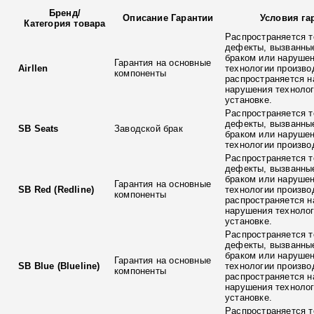
Бренд
/
Описание Гарантии
Условия га
Категория товара
Распространяется т
дефекты, вызванны
браком или наруше
Гарантия на основные
Airllen
технологии произво
компоненты
распространяется н
нарушения технолог
установке.
Распространяется т
дефекты, вызванны
SB Seats
Заводской брак
браком или наруше
технологии произво
Распространяется т
дефекты, вызванны
браком или наруше
Гарантия на основные
SB Red (Redline)
технологии произво
компоненты
распространяется н
нарушения технолог
установке.
Распространяется т
дефекты, вызванны
браком или наруше
Гарантия на основные
SB Blue (Blueline)
технологии произво
компоненты
распространяется н
нарушения технолог
установке.
Распространяется т