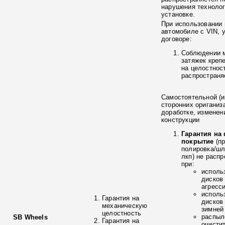
нарушения технолог
установке.
При использовании 
автомобиле с VIN, 
договоре:
Соблюдении 
затяжек креп
на целостнос
распространя
Самостоятельной (и
сторонних ориганиз
доработке, изменен
конструкции
Гарантия на
покрытие
(п
полировка/ш
лкп) не расп
при:
исполь
дисков
агресс
исполь
Гарантия на
дисков
механическую
зимней
целостность
распыл
SB Wheels
Гарантия на
очисти