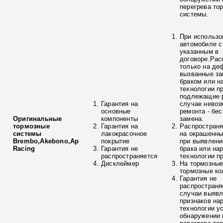
перегрева то
системы.
При использо
автомобиле с
указанным в
договоре.Рас
только на де
вызванные з
браком или н
технологии п
подлежащие р
Гарантия на
случае невоз
основные
ремонта - бе
Оригинальные
компоненты
замена.
тормозные
Гарантия на
Распространя
системы
лакокрасочное
на окрашенны
Brembo,Akebono,Ap
покрытие
при выявлени
Racing
Гарантия не
брака или на
распространяется
технологии п
Дисклеймер
На тормозные
тормозные ко
Гарантия не
распространя
случаи выяв
признаков на
технологии у
обнаружении 