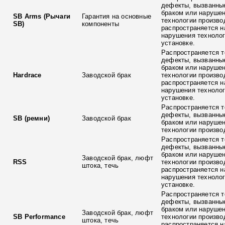
дефекты, вызванны
браком или наруше
SB Arms (Рычаги
Гарантия на основные
технологии произво
SB)
компоненты
распространяется н
нарушения технолог
установке.
Распространяется т
дефекты, вызванны
браком или наруше
Hardrace
Заводской брак
технологии произво
распространяется н
нарушения технолог
установке.
Распространяется т
дефекты, вызванны
SB (ремни)
Заводской брак
браком или наруше
технологии произво
Распространяется т
дефекты, вызванны
браком или наруше
Заводской брак, люфт
RSS
технологии произво
штока, течь
распространяется н
нарушения технолог
установке.
Распространяется т
дефекты, вызванны
браком или наруше
Заводской брак, люфт
SB Performance
технологии произво
штока, течь
распространяется н