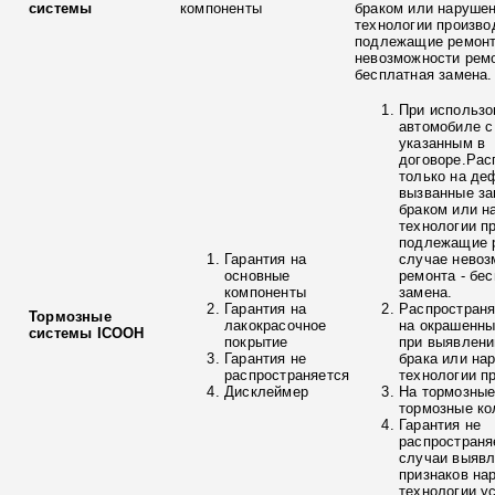
системы
компоненты
браком или наруше
технологии произво
подлежащие ремонт
невозможности ремо
бесплатная замена.
При использо
автомобиле с
указанным в
договоре.Рас
только на де
вызванные з
браком или н
технологии п
подлежащие р
Гарантия на
случае невоз
основные
ремонта - бе
компоненты
замена.
Гарантия на
Распространя
Тормозные
лакокрасочное
на окрашенны
системы ICOOH
покрытие
при выявлени
Гарантия не
брака или на
распространяется
технологии п
Дисклеймер
На тормозные
тормозные ко
Гарантия не
распространя
случаи выяв
признаков на
технологии у