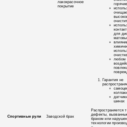
лакокрасочное
горячи
покрытие
исполь
очищаю
высоко
очисти
исполь
контак
для ди
матовы
влияни
химиче
исполь
очистк
любом 
воздей
повлек
повреж
Гарантия не
распространя
самоце
колпак
датчик
шинах
Распространяется т
дефекты, вызванны
Спортивные рули
Заводской брак
браком или наруше
технологии произво