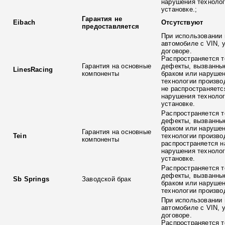
нарушения технолог
установке.;
Гарантия не
Eibach
Отсутствуют
предоставляется
При использовании 
автомобиле с VIN, 
договоре.
Распространяется т
Гарантия на основные
дефекты, вызванны
LinesRacing
компоненты
браком или наруше
технологии произво
не распространяетс
нарушения технолог
установке.
Распространяется т
дефекты, вызванны
браком или наруше
Гарантия на основные
Tein
технологии произво
компоненты
распространяется н
нарушения технолог
установке.
Распространяется т
дефекты, вызванны
Sb Springs
Заводской брак
браком или наруше
технологии произво
При использовании 
автомобиле с VIN, 
договоре.
Распространяется т