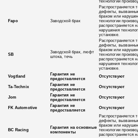
технологии произво
Распространяется т
дефекты, вызванны
браком или наруше
Fapo
Заводской брак
технологии произво
распространяется н
нарушения технолог
установке.
Распространяется т
дефекты, вызванны
браком или наруше
Заводской брак, люфт
SB
технологии произво
штока, течь
распространяется н
нарушения технолог
установке.
Гарантия не
Vogtland
Отсутствуют
предоставляется
Гарантия не
Ta-Technix
Отсутствуют
предоставляется
Гарантия не
Jom
Отсутствуют
предоставляется
Гарантия не
FK Automotive
Отсутствуют
предоставляется
Распространяется т
дефекты, вызванны
браком или наруше
Гарантия на основные
BC Racing
технологии произво
компоненты
распространяется н