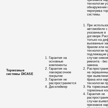
технологии у
обнаружении 
перегрева то
системы.
При использо
автомобиле с
указанным в
договоре.Рас
только на де
вызванные з
браком или н
технологии п
подлежащие р
Гарантия на
случае невоз
основные
ремонта - бе
компоненты
замена.
Гарантия на
Распространя
Тормозные
лакокрасочное
на окрашенны
системы DICASE
покрытие
при выявлени
Гарантия не
брака или на
распространяется
технологии п
Дисклеймер
На тормозные
тормозные ко
Гарантия не
распространя
случаи выяв
признаков на