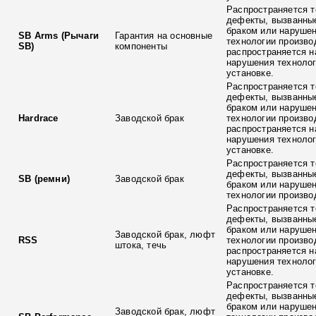
Распространяется т
дефекты, вызванны
браком или наруше
SB Arms (Рычаги
Гарантия на основные
технологии произво
SB)
компоненты
распространяется н
нарушения технолог
установке.
Распространяется т
дефекты, вызванны
браком или наруше
Hardrace
Заводской брак
технологии произво
распространяется н
нарушения технолог
установке.
Распространяется т
дефекты, вызванны
SB (ремни)
Заводской брак
браком или наруше
технологии произво
Распространяется т
дефекты, вызванны
браком или наруше
Заводской брак, люфт
RSS
технологии произво
штока, течь
распространяется н
нарушения технолог
установке.
Распространяется т
дефекты, вызванны
браком или наруше
Заводской брак, люфт