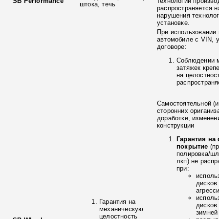
SB Performance
технологии произво
штока, течь
распространяется н
нарушения технолог
установке.
При использовании 
автомобиле с VIN, 
договоре:
Соблюдении 
затяжек креп
на целостнос
распространя
Самостоятельной (и
сторонних ориганиз
доработке, изменен
конструкции
Гарантия на
покрытие
(п
полировка/ш
лкп) не расп
при:
исполь
дисков
агресс
исполь
Гарантия на
дисков
механическую
зимней
целостность