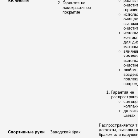
распыл
SB Wheels
Гарантия на
очисти
лакокрасочное
горячи
покрытие
исполь
очищаю
высоко
очисти
исполь
контак
для ди
матовы
влияни
химиче
исполь
очистк
любом 
воздей
повлек
повреж
Гарантия не
распространя
самоце
колпак
датчик
шинах
Распространяется т
дефекты, вызванны
Спортивные рули
Заводской брак
браком или наруше