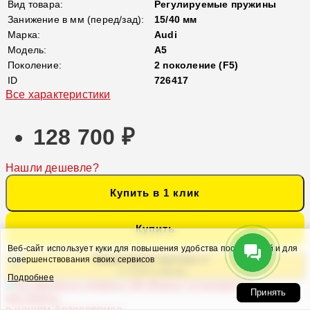
Вид товара:
Регулируемые пружины
Занижение в мм (перед/зад):
15/40 мм
Марка:
Audi
Модель:
A5
Поколение:
2 поколение (F5)
ID
726417
Все характеристики
128 700 ₽
Нашли дешевле?
Купить в 1 клик
Купить
Веб-сайт использует куки для повышения удобства посетителей и для
Кредит банка партнера от
совершенствования своих сервисов
6 774 ₽ в месяц
Подробнее
Можно установить и
Принять
настроить
в нашем Автосервисе