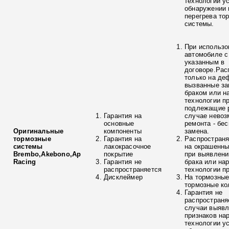
технологии у
обнаружении 
перегрева то
системы.
При использо
автомобиле с
указанным в
договоре.Рас
только на де
вызванные з
браком или н
технологии п
подлежащие р
Гарантия на
случае невоз
основные
ремонта - бе
Оригинальные
компоненты
замена.
тормозные
Гарантия на
Распространя
системы
лакокрасочное
на окрашенны
Brembo,Akebono,Ap
покрытие
при выявлени
Racing
Гарантия не
брака или на
распространяется
технологии п
Дисклеймер
На тормозные
тормозные ко
Гарантия не
распространя
случаи выяв
признаков на
технологии у