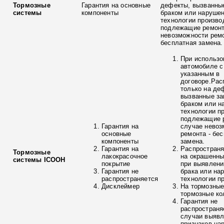
Тормозные
Гарантия на основные
дефекты, вызванны
системы
компоненты
браком или наруше
технологии произво
подлежащие ремонт
невозможности ремо
бесплатная замена.
При использо
автомобиле с
указанным в
договоре.Рас
только на де
вызванные з
браком или н
технологии п
подлежащие р
Гарантия на
случае невоз
основные
ремонта - бе
компоненты
замена.
Гарантия на
Распространя
Тормозные
лакокрасочное
на окрашенны
системы ICOOH
покрытие
при выявлени
Гарантия не
брака или на
распространяется
технологии п
Дисклеймер
На тормозные
тормозные ко
Гарантия не
распространя
случаи выяв
признаков на