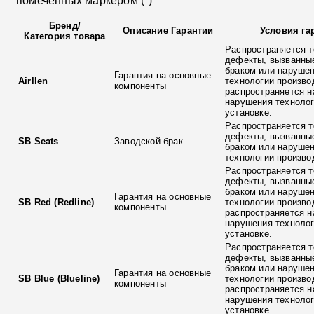
помеченных маркером (
*
)
Бренд
/
Описание Гарантии
Условия га
Категория товара
Распространяется т
дефекты, вызванны
браком или наруше
Гарантия на основные
Airllen
технологии произво
компоненты
распространяется н
нарушения технолог
установке.
Распространяется т
дефекты, вызванны
SB Seats
Заводской брак
браком или наруше
технологии произво
Распространяется т
дефекты, вызванны
браком или наруше
Гарантия на основные
SB Red (Redline)
технологии произво
компоненты
распространяется н
нарушения технолог
установке.
Распространяется т
дефекты, вызванны
браком или наруше
Гарантия на основные
SB Blue (Blueline)
технологии произво
компоненты
распространяется н
нарушения технолог
установке.