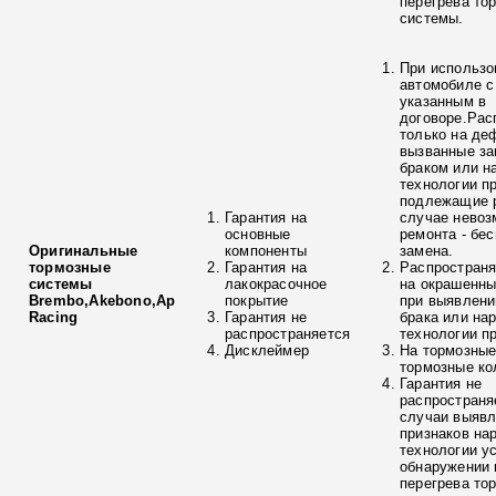
перегрева то
системы.
При использо
автомобиле с
указанным в
договоре.Рас
только на де
вызванные з
браком или н
технологии п
подлежащие р
Гарантия на
случае невоз
основные
ремонта - бе
Оригинальные
компоненты
замена.
тормозные
Гарантия на
Распространя
системы
лакокрасочное
на окрашенны
Brembo,Akebono,Ap
покрытие
при выявлени
Racing
Гарантия не
брака или на
распространяется
технологии п
Дисклеймер
На тормозные
тормозные ко
Гарантия не
распространя
случаи выяв
признаков на
технологии у
обнаружении 
перегрева то