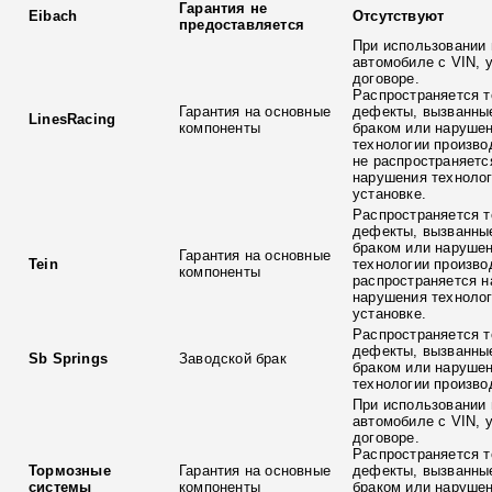
Гарантия не
Eibach
Отсутствуют
предоставляется
При использовании 
автомобиле с VIN, 
договоре.
Распространяется т
Гарантия на основные
дефекты, вызванны
LinesRacing
компоненты
браком или наруше
технологии произво
не распространяетс
нарушения технолог
установке.
Распространяется т
дефекты, вызванны
браком или наруше
Гарантия на основные
Tein
технологии произво
компоненты
распространяется н
нарушения технолог
установке.
Распространяется т
дефекты, вызванны
Sb Springs
Заводской брак
браком или наруше
технологии произво
При использовании 
автомобиле с VIN, 
договоре.
Распространяется т
Тормозные
Гарантия на основные
дефекты, вызванны
системы
компоненты
браком или наруше