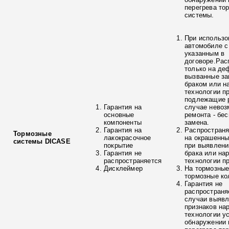
перегрева то
системы.
При использо
автомобиле с
указанным в
договоре.Рас
только на де
вызванные з
браком или н
технологии п
подлежащие р
Гарантия на
случае невоз
основные
ремонта - бе
компоненты
замена.
Гарантия на
Распространя
Тормозные
лакокрасочное
на окрашенны
системы DICASE
покрытие
при выявлени
Гарантия не
брака или на
распространяется
технологии п
Дисклеймер
На тормозные
тормозные ко
Гарантия не
распространя
случаи выяв
признаков на
технологии у
обнаружении 