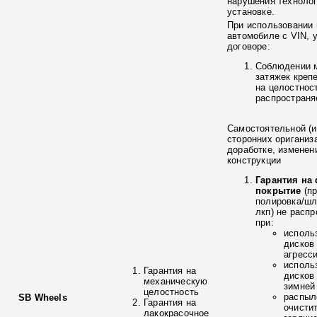
нарушения технолог
установке.
При использовании 
автомобиле с VIN, 
договоре:
Соблюдении 
затяжек креп
на целостнос
распространя
Самостоятельной (и
сторонних ориганиз
доработке, изменен
конструкции
Гарантия на
покрытие
(п
полировка/ш
лкп) не расп
при:
исполь
дисков
агресс
исполь
Гарантия на
дисков
механическую
зимней
целостность
распыл
SB Wheels
Гарантия на
очисти
лакокрасочное