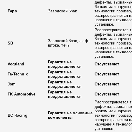
дефекты, вызванны
браком или наруше
Fapo
Заводской брак
технологии произво
распространяется н
нарушения технолог
установке.
Распространяется т
дефекты, вызванны
браком или наруше
Заводской брак, люфт
SB
технологии произво
штока, течь
распространяется н
нарушения технолог
установке.
Гарантия не
Vogtland
Отсутствуют
предоставляется
Гарантия не
Ta-Technix
Отсутствуют
предоставляется
Гарантия не
Jom
Отсутствуют
предоставляется
Гарантия не
FK Automotive
Отсутствуют
предоставляется
Распространяется т
дефекты, вызванны
браком или наруше
Гарантия на основные
BC Racing
технологии произво
компоненты
распространяется н
нарушения технолог
установке.;