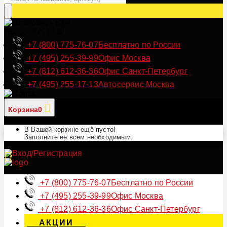
Позвонить нам
+7 (800) 775-76-07
Бесплатно по России
+7 (495) 255-39-99
Офис Москва
+7 (812) 612-36-36
Офис Санкт-Петербург
+7 (495) 255-17-13
Автосервис Москва
Корзина
0
В Вашей корзине ещё пусто!
Заполните ее всем необходимым.
+7 (800) 775-76-07
Бесплатно по России
+7 (495) 255-39-99
Офис Москва
+7 (812) 612-36-36
Офис Санкт-Петербург
АКЦИИ