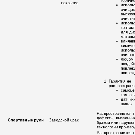
горячи
покрытие
исполь
очищаю
высоко
очисти
исполь
контак
для ди
матовы
влияни
химиче
исполь
очистк
любом 
воздей
повлек
повреж
Гарантия не
распространя
самоце
колпак
датчик
шинах
Распространяется т
дефекты, вызванны
Спортивные рули
Заводской брак
браком или наруше
технологии произво
Распространяется т