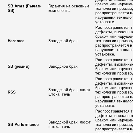
браком или наруше
SB Arms (Рычаги
Гарантия на основные
технологии произво
SB)
компоненты
распространяется н
нарушения технолог
установке.
Распространяется т
дефекты, вызванны
браком или наруше
Hardrace
Заводской брак
технологии произво
распространяется н
нарушения технолог
установке.
Распространяется т
дефекты, вызванны
SB (ремни)
Заводской брак
браком или наруше
технологии произво
Распространяется т
дефекты, вызванны
браком или наруше
Заводской брак, люфт
RSS
технологии произво
штока, течь
распространяется н
нарушения технолог
установке.
Распространяется т
дефекты, вызванны
браком или наруше
Заводской брак, люфт
SB Performance
технологии произво
штока, течь
распространяется н