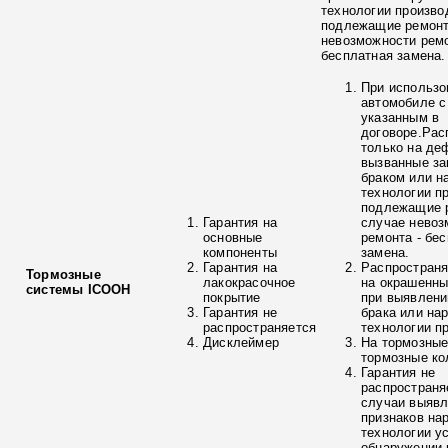
технологии произво
подлежащие ремонт
невозможности ремо
бесплатная замена.
При использо
автомобиле с
указанным в
договоре.Рас
только на де
вызванные з
браком или н
технологии п
подлежащие р
Гарантия на
случае невоз
основные
ремонта - бе
компоненты
замена.
Гарантия на
Распространя
Тормозные
лакокрасочное
на окрашенны
системы ICOOH
покрытие
при выявлени
Гарантия не
брака или на
распространяется
технологии п
Дисклеймер
На тормозные
тормозные ко
Гарантия не
распространя
случаи выяв
признаков на
технологии у
обнаружении 