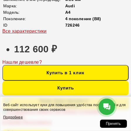
Марка:
Audi
Модель:
A4
Поколение:
4 поколение (B8)
ID
726246
Все характеристики
112 600 ₽
Нашли дешевле?
Купить в 1 клик
Купить
Кредит банка партнера от
Веб-сайт использует куки для повышения удобства посетителей и для
5 926 ₽ в месяц
совершенствования своих сервисов
Можно установить и
настроить
Подробнее
в нашем Автосервисе
Принять