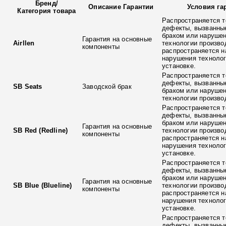
Бренд
/
Описание Гарантии
Условия га
Категория товара
Распространяется т
дефекты, вызванны
браком или наруше
Гарантия на основные
Airllen
технологии произво
компоненты
распространяется н
нарушения технолог
установке.
Распространяется т
дефекты, вызванны
SB Seats
Заводской брак
браком или наруше
технологии произво
Распространяется т
дефекты, вызванны
браком или наруше
Гарантия на основные
SB Red (Redline)
технологии произво
компоненты
распространяется н
нарушения технолог
установке.
Распространяется т
дефекты, вызванны
браком или наруше
Гарантия на основные
SB Blue (Blueline)
технологии произво
компоненты
распространяется н
нарушения технолог
установке.
Распространяется т
дефекты, вызванны