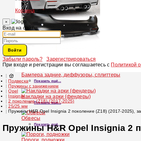
Корзина
×
Вход на сайт
Войти
Забыли пароль?
Зарегистрироваться
При входе и регистрации вы соглашаетесь с
Политикой 
Бампера задние, диффузоры, сплиттеры
Подвеска
Показать ещё...
Пружины с занижением
Opel
Insignia
Накладки на арки (фендеры)
2 поколение (Z18) (2017-2025)
Показать ещё...
25/25 мм
Пружины H&R Opel Insignia 2 поколение (Z18) (2017-2025), з
Обвесы
Показать ещё...
Пружины H&R Opel Insignia 2 п
Пороги, подножки