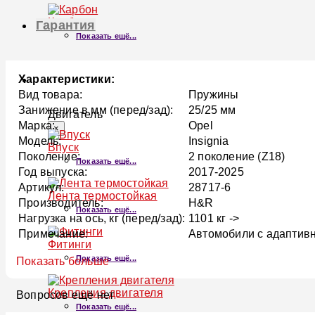
Карбон
Гарантия
Показать ещё...
Характеристики:
ДВИГАТЕЛЬ
Вид товара:
Пружины
Занижение в мм (перед/зад):
25/25 мм
Двигатель
Марка:
Opel
×
Модель:
Insignia
Впуск
Поколение:
2 поколение (Z18)
Показать ещё...
Год выпуска:
2017-2025
Артикул:
28717-6
Лента термостойкая
Производитель:
H&R
Показать ещё...
Нагрузка на ось, кг (перед/зад):
1101 кг ->
Примечание:
Автомобили с адаптивн
Фитинги
Показать ещё...
Показать больше
Крепления двигателя
Вопросов ещё нет
Показать ещё...