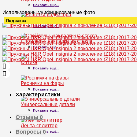
Показать ещё...
Использованы унифицированные фото
Решетки радиатора
Под заказ
Показать ещё...
Увеличить
Спойлеры, накладки на стекла
Показать ещё...
Оптика
Показать ещё...
Реснички на фары
Показать ещё...
Характеристики
Универсальные детали
Показать ещё...
Отзывы
0
Лента-сплиттер
Вопросы
0
Показать ещё...