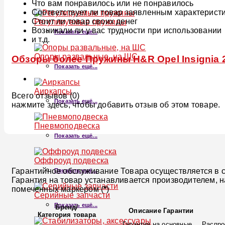
Что вам понравилось или не понравилось
Соответствует ли товар заявленным характерист
Стоит ли товар своих денег
Регулируемые пружины
Возникали ли у вас трудности при использовании
Показать ещё...
и т.д.
Опоры развальные, на ШС
Обзоры более Пружины H&R Opel Insignia 2 
Показать ещё...
Аиркапсы
Всего отзывов (0)
Показать ещё...
нажмите здесь, чтобы добавить отзыв об этом товаре.
Пневмоподвеска
Показать ещё...
Оффроуд подвеска
Гарантийное обслуживание Товара осуществляется в со
Показать ещё...
Гарантия на товар устанавливается производителем, 
помеченных маркером (
*
)
Серийные запчасти
Показать ещё...
Бренд
/
Описание Гарантии
Категория товара
Гарантия на основные
Распро