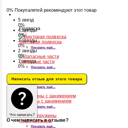
0% Покупалетей рекомендуют этот товар
ПОДВЕСКА
5
звезд
0%
Подвеска
4
звезды
×
0%
3
звезды
Винтовая подвеска
0%
Показать ещё...
2
звезды
0%
1
звезда
Запасные части
0%
Показать ещё...
Написать отзыв для этого товара
Спортивная подвеска
Показать ещё...
Пружины с занижением
Показать ещё...
Что написать?
О чем написать в отзыве?
Лифт-пружины
Показать ещё...