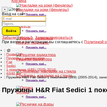
Корзина
×
Накладки на арки (фендеры)
Вход на сайт
Показать ещё...
Обвесы
Войти
Показать ещё...
Забыли пароль?
Зарегистрироваться
При входе и регистрации вы соглашаетесь с
Политикой 
Пороги, подножки
Показать ещё...
Подвеска
Пружины с занижением
Решетки радиатора
Fiat
Показать ещё...
Sedici
1 поколение (189) (2005-2014)
40/40 мм
Спойлеры, накладки на стекла
Пружины H&R Fiat Sedici 1 поколение (189) (2005-2014), зан
Показать ещё...
Пружины H&R Fiat Sedici 1 поко
Оптика
Показать ещё...