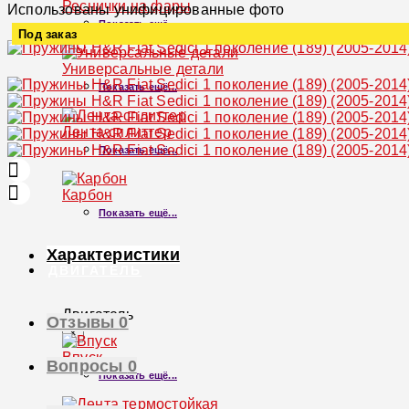
Реснички на фары
Использованы унифицированные фото
Показать ещё...
Под заказ
Увеличить
Универсальные детали
Показать ещё...
Лента-сплиттер
Показать ещё...
Карбон
Показать ещё...
Характеристики
ДВИГАТЕЛЬ
Двигатель
Отзывы
0
×
Впуск
Вопросы
0
Показать ещё...