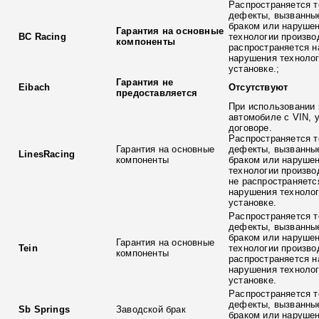
Распространяется т
дефекты, вызванны
браком или наруше
Гарантия на основные
BC Racing
технологии произво
компоненты
распространяется н
нарушения технолог
установке.;
Гарантия не
Eibach
Отсутствуют
предоставляется
При использовании 
автомобиле с VIN, 
договоре.
Распространяется т
Гарантия на основные
дефекты, вызванны
LinesRacing
компоненты
браком или наруше
технологии произво
не распространяетс
нарушения технолог
установке.
Распространяется т
дефекты, вызванны
браком или наруше
Гарантия на основные
Tein
технологии произво
компоненты
распространяется н
нарушения технолог
установке.
Распространяется т
дефекты, вызванны
Sb Springs
Заводской брак
браком или наруше