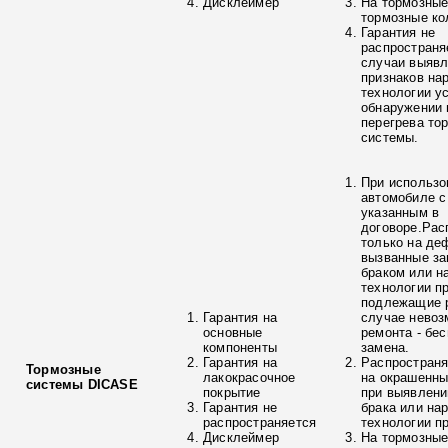
Дисклеймер
На тормозные
тормозные ко
Гарантия не
распространя
случаи выяв
признаков на
технологии у
обнаружении 
перегрева то
системы.
При использо
автомобиле с
указанным в
договоре.Рас
только на де
вызванные з
браком или н
технологии п
подлежащие р
Гарантия на
случае невоз
основные
ремонта - бе
компоненты
замена.
Гарантия на
Распространя
Тормозные
лакокрасочное
на окрашенны
системы DICASE
покрытие
при выявлени
Гарантия не
брака или на
распространяется
технологии п
Дисклеймер
На тормозные