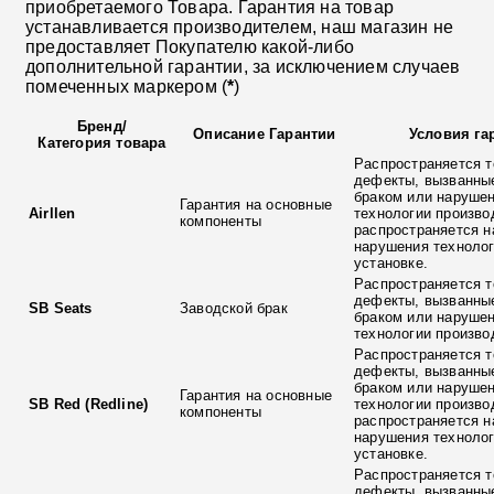
приобретаемого Товара. Гарантия на товар
устанавливается производителем, наш магазин не
предоставляет Покупателю какой-либо
дополнительной гарантии, за исключением случаев
помеченных маркером (
*
)
Бренд
/
Описание Гарантии
Условия га
Категория товара
Распространяется т
дефекты, вызванны
браком или наруше
Гарантия на основные
Airllen
технологии произво
компоненты
распространяется н
нарушения технолог
установке.
Распространяется т
дефекты, вызванны
SB Seats
Заводской брак
браком или наруше
технологии произво
Распространяется т
дефекты, вызванны
браком или наруше
Гарантия на основные
SB Red (Redline)
технологии произво
компоненты
распространяется н
нарушения технолог
установке.
Распространяется т
дефекты, вызванны