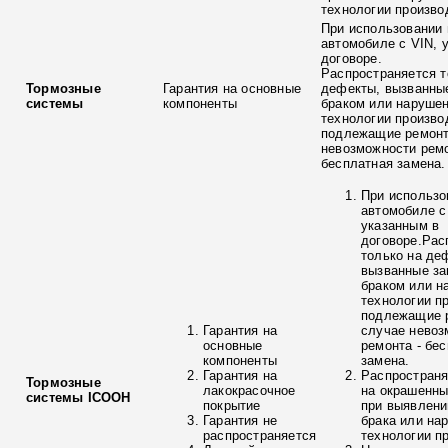
технологии произво
При использовании 
автомобиле с VIN, 
договоре.
Распространяется т
Тормозные
Гарантия на основные
дефекты, вызванны
системы
компоненты
браком или наруше
технологии произво
подлежащие ремонт
невозможности ремо
бесплатная замена.
При использо
автомобиле с
указанным в
договоре.Рас
только на де
вызванные з
браком или н
технологии п
подлежащие р
Гарантия на
случае невоз
основные
ремонта - бе
компоненты
замена.
Гарантия на
Распространя
Тормозные
лакокрасочное
на окрашенны
системы ICOOH
покрытие
при выявлени
Гарантия не
брака или на
распространяется
технологии п