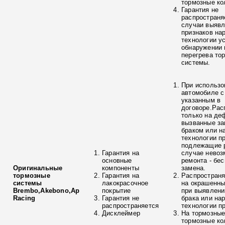
тормозные ко
Гарантия не
распространя
случаи выяв
признаков на
технологии у
обнаружении 
перегрева то
системы.
При использо
автомобиле с
указанным в
договоре.Рас
только на де
вызванные з
браком или н
технологии п
подлежащие р
Гарантия на
случае невоз
основные
ремонта - бе
Оригинальные
компоненты
замена.
тормозные
Гарантия на
Распространя
системы
лакокрасочное
на окрашенны
Brembo,Akebono,Ap
покрытие
при выявлени
Racing
Гарантия не
брака или на
распространяется
технологии п
Дисклеймер
На тормозные
тормозные ко