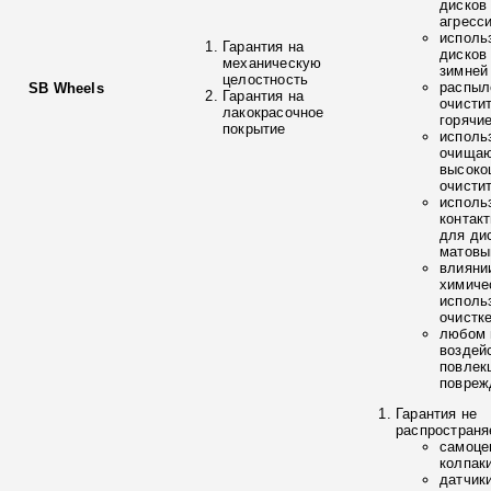
дисков
агресс
исполь
Гарантия на
дисков
механическую
зимней
целостность
распыл
SB Wheels
Гарантия на
очисти
лакокрасочное
горячи
покрытие
исполь
очищаю
высоко
очисти
исполь
контак
для ди
матовы
влияни
химиче
исполь
очистк
любом 
воздей
повлек
повреж
Гарантия не
распространя
самоце
колпак
датчик