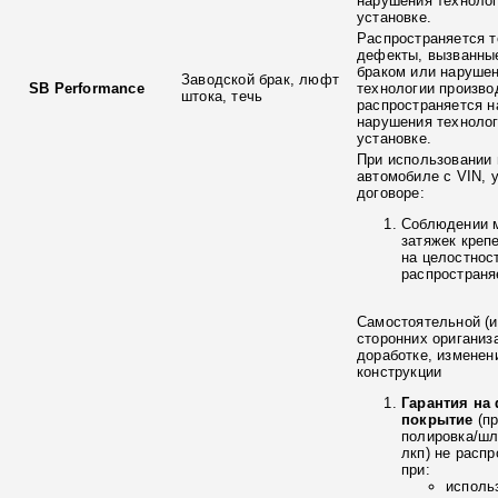
нарушения технолог
установке.
Распространяется т
дефекты, вызванны
браком или наруше
Заводской брак, люфт
SB Performance
технологии произво
штока, течь
распространяется н
нарушения технолог
установке.
При использовании 
автомобиле с VIN, 
договоре:
Соблюдении 
затяжек креп
на целостнос
распространя
Самостоятельной (и
сторонних ориганиз
доработке, изменен
конструкции
Гарантия на
покрытие
(п
полировка/ш
лкп) не расп
при:
исполь