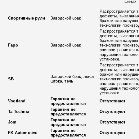
шинах
Распространяется т
дефекты, вызванны
Спортивные рули
Заводской брак
браком или наруше
технологии произво
Распространяется т
дефекты, вызванны
браком или наруше
Fapo
Заводской брак
технологии произво
распространяется н
нарушения технолог
установке.
Распространяется т
дефекты, вызванны
браком или наруше
Заводской брак, люфт
SB
технологии произво
штока, течь
распространяется н
нарушения технолог
установке.
Гарантия не
Vogtland
Отсутствуют
предоставляется
Гарантия не
Ta-Technix
Отсутствуют
предоставляется
Гарантия не
Jom
Отсутствуют
предоставляется
Гарантия не
FK Automotive
Отсутствуют
предоставляется