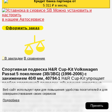
Кредит банка партнера от
5 311 ₽ в месяц
Можно установить и
настроить
в нашем Автосервисе
Оформить заказ
В закладки
В сравнение
Спортивная подвеска H&R Cup-Kit Volkswagen
Passat 5 поколение (3B/3BG) (1996-2006) с
занижением 40/0 мм, 40794-1
H&R Cup-Kit упрощает
подбор спортивной подвески, объединяя известные
спортивные пружины H&R с точно откалиброванными
Веб-сайт использует куки для повышения удобства посетителей и для
амортизаторами. В результате получается система,
совершенствования своих сервисов
которая обеспечивает улучшенную управляемость,
Подробнее
спортивный внешний вид и отличное качество езды.
Спортивные подвески оснащаются амортизаторами
Принять
производителей с опытом и экспертизой в