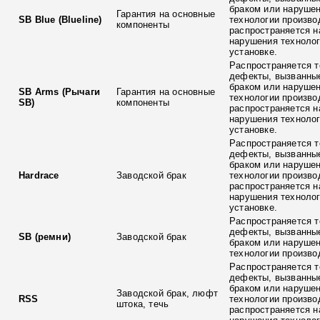
браком или наруше
Гарантия на основные
SB Blue (Blueline)
технологии произво
компоненты
распространяется н
нарушения технолог
установке.
Распространяется т
дефекты, вызванны
браком или наруше
SB Arms (Рычаги
Гарантия на основные
технологии произво
SB)
компоненты
распространяется н
нарушения технолог
установке.
Распространяется т
дефекты, вызванны
браком или наруше
Hardrace
Заводской брак
технологии произво
распространяется н
нарушения технолог
установке.
Распространяется т
дефекты, вызванны
SB (ремни)
Заводской брак
браком или наруше
технологии произво
Распространяется т
дефекты, вызванны
браком или наруше
Заводской брак, люфт
RSS
технологии произво
штока, течь
распространяется н