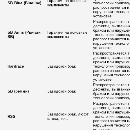
Гарантия на основные
SB Blue (Blueline)
технологии произво
компоненты
распространяется н
нарушения технолог
установке.
Распространяется т
дефекты, вызванны
браком или наруше
SB Arms (Рычаги
Гарантия на основные
технологии произво
SB)
компоненты
распространяется н
нарушения технолог
установке.
Распространяется т
дефекты, вызванны
браком или наруше
Hardrace
Заводской брак
технологии произво
распространяется н
нарушения технолог
установке.
Распространяется т
дефекты, вызванны
SB (ремни)
Заводской брак
браком или наруше
технологии произво
Распространяется т
дефекты, вызванны
браком или наруше
Заводской брак, люфт
RSS
технологии произво
штока, течь
распространяется н
нарушения технолог
установке.