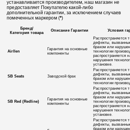
устанавливается производителем, наш магазин не
предоставляет Покупателю какой-либо
дополнительной гарантии, за исключением случаев
помеченных маркером (
*
)
Бренд
/
Описание Гарантии
Условия га
Категория товара
Распространяется т
дефекты, вызванны
браком или наруше
Гарантия на основные
Airllen
технологии произво
компоненты
распространяется н
нарушения технолог
установке.
Распространяется т
дефекты, вызванны
SB Seats
Заводской брак
браком или наруше
технологии произво
Распространяется т
дефекты, вызванны
браком или наруше
Гарантия на основные
SB Red (Redline)
технологии произво
компоненты
распространяется н
нарушения технолог
установке.
Распространяется т
дефекты, вызванны
браком или наруше