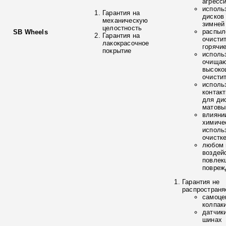
агресс
исполь
Гарантия на
дисков
механическую
зимней
целостность
распыл
SB Wheels
Гарантия на
очисти
лакокрасочное
горячи
покрытие
исполь
очищаю
высоко
очисти
исполь
контак
для ди
матовы
влияни
химиче
исполь
очистк
любом 
воздей
повлек
повреж
Гарантия не
распространя
самоце
колпак
датчик
шинах