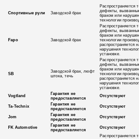
Распространяется т
дефекты, вызванны
Спортивные рули
Заводской брак
браком или наруше
технологии произво
Распространяется т
дефекты, вызванны
браком или наруше
Fapo
Заводской брак
технологии произво
распространяется н
нарушения технолог
установке.
Распространяется т
дефекты, вызванны
браком или наруше
Заводской брак, люфт
SB
технологии произво
штока, течь
распространяется н
нарушения технолог
установке.
Гарантия не
Vogtland
Отсутствуют
предоставляется
Гарантия не
Ta-Technix
Отсутствуют
предоставляется
Гарантия не
Jom
Отсутствуют
предоставляется
Гарантия не
FK Automotive
Отсутствуют
предоставляется
Распространяется т