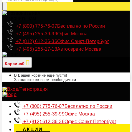
Позвонить нам
+7 (800) 775-76-07
Бесплатно по России
+7 (495) 255-39-99
Офис Москва
+7 (812) 612-36-36
Офис Санкт-Петербург
+7 (495) 255-17-13
Автосервис Москва
Корзина
0
В Вашей корзине ещё пусто!
Заполните ее всем необходимым.
+7 (800) 775-76-07
Бесплатно по России
+7 (495) 255-39-99
Офис Москва
+7 (812) 612-36-36
Офис Санкт-Петербург
АКЦИИ