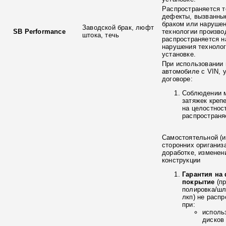
Распространяется т
дефекты, вызванны
браком или наруше
Заводской брак, люфт
SB Performance
технологии произво
штока, течь
распространяется н
нарушения технолог
установке.
При использовании 
автомобиле с VIN, 
договоре:
Соблюдении 
затяжек креп
на целостнос
распространя
Самостоятельной (и
сторонних ориганиз
доработке, изменен
конструкции
Гарантия на
покрытие
(п
полировка/ш
лкп) не расп
при:
исполь
дисков