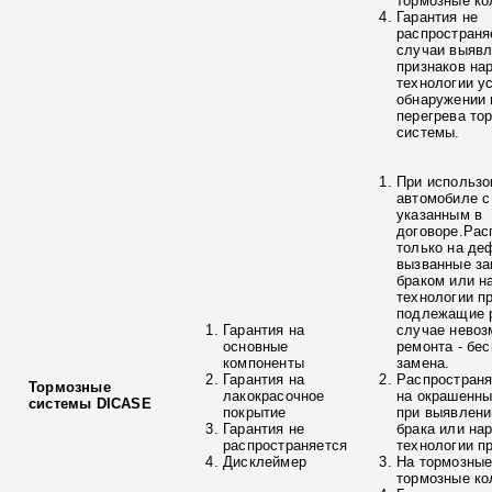
тормозные ко
Гарантия не
распространя
случаи выяв
признаков на
технологии у
обнаружении 
перегрева то
системы.
При использо
автомобиле с
указанным в
договоре.Рас
только на де
вызванные з
браком или н
технологии п
подлежащие р
Гарантия на
случае невоз
основные
ремонта - бе
компоненты
замена.
Гарантия на
Распространя
Тормозные
лакокрасочное
на окрашенны
системы DICASE
покрытие
при выявлени
Гарантия не
брака или на
распространяется
технологии п
Дисклеймер
На тормозные
тормозные ко