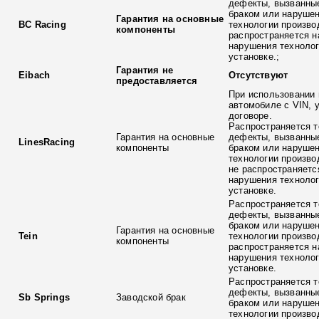
дефекты, вызванны
браком или наруше
Гарантия на основные
BC Racing
технологии произво
компоненты
распространяется н
нарушения технолог
установке.;
Гарантия не
Eibach
Отсутствуют
предоставляется
При использовании 
автомобиле с VIN, 
договоре.
Распространяется т
Гарантия на основные
дефекты, вызванны
LinesRacing
компоненты
браком или наруше
технологии произво
не распространяетс
нарушения технолог
установке.
Распространяется т
дефекты, вызванны
браком или наруше
Гарантия на основные
Tein
технологии произво
компоненты
распространяется н
нарушения технолог
установке.
Распространяется т
дефекты, вызванны
Sb Springs
Заводской брак
браком или наруше
технологии произво