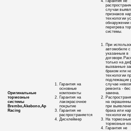
Гарантия не
распространя
случаи выяв
признаков на
технологии у
обнаружении 
перегрева то
системы.
При использо
автомобиле с
указанным в
договоре.Рас
только на де
вызванные з
браком или н
технологии п
подлежащие р
Гарантия на
случае невоз
основные
ремонта - бе
Оригинальные
компоненты
замена.
тормозные
Гарантия на
Распространя
системы
лакокрасочное
на окрашенны
Brembo,Akebono,Ap
покрытие
при выявлени
Racing
Гарантия не
брака или на
распространяется
технологии п
Дисклеймер
На тормозные
тормозные ко
Гарантия не