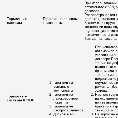
При использовании 
автомобиле с VIN, 
договоре.
Распространяется т
Тормозные
Гарантия на основные
дефекты, вызванны
системы
компоненты
браком или наруше
технологии произво
подлежащие ремонт
невозможности ремо
бесплатная замена.
При использо
автомобиле с
указанным в
договоре.Рас
только на де
вызванные з
браком или н
технологии п
подлежащие р
Гарантия на
случае невоз
основные
ремонта - бе
компоненты
замена.
Гарантия на
Распространя
Тормозные
лакокрасочное
на окрашенны
системы ICOOH
покрытие
при выявлени
Гарантия не
брака или на
распространяется
технологии п
Дисклеймер
На тормозные