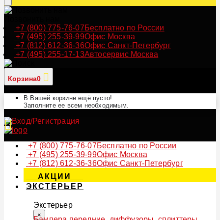
Позвонить нам
+7 (800) 775-76-07
Бесплатно по России
+7 (495) 255-39-99
Офис Москва
+7 (812) 612-36-36
Офис Санкт-Петербург
+7 (495) 255-17-13
Автосервис Москва
Корзина
0
В Вашей корзине ещё пусто!
Заполните ее всем необходимым.
+7 (800) 775-76-07
Бесплатно по России
+7 (495) 255-39-99
Офис Москва
+7 (812) 612-36-36
Офис Санкт-Петербург
АКЦИИ
ЭКСТЕРЬЕР
Экстерьер
×
Бампера передние, диффузоры, сплиттеры