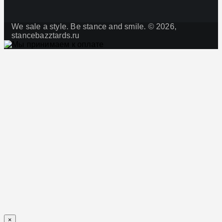
We sale a style. Be stance and smile. © 2026,
stancebazztards.ru
×