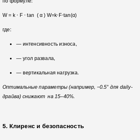
по формуле:
W = k ⋅ F ⋅ tan ⁡ ( α )
W=k⋅F⋅tan(α)
где:
— интенсивность износа,
— угол развала,
— вертикальная нагрузка.
Оптимальные параметры (например, −0.5° для daily-
драйва) снижают
на 15–40%.
5. Клиренс и безопасность