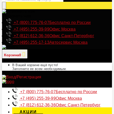
Позвонить нам
+7 (800) 775-76-07
Бесплатно по России
+7 (495) 255-39-99
Офис Москва
+7 (812) 612-36-36
Офис Санкт-Петербург
+7 (495) 255-17-13
Автосервис Москва
Корзина
0
В Вашей корзине ещё пусто!
Заполните ее всем необходимым.
+7 (800) 775-76-07
Бесплатно по России
+7 (495) 255-39-99
Офис Москва
+7 (812) 612-36-36
Офис Санкт-Петербург
АКЦИИ