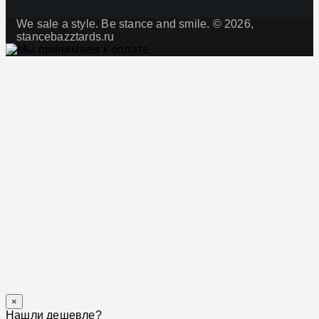
We sale a style. Be stance and smile. © 2026,
stancebazztards.ru
×
Нашли дешевле?