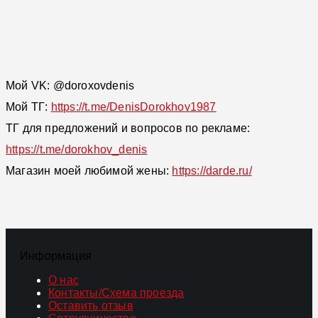
Мой VK: @doroxovdenis
Мой ТГ:
https://t.me/DenisDorokhov1987
ТГ для предложений и вопросов по рекламе:
https://t.me/dorokhov_denis
Магазин моей любимой жены:
https://darde.ru/
Информация
О нас
Контакты/Схема проезда
Оставить отзыв