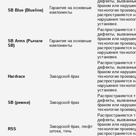
дефекты, вызванны
браком или наруше
Гарантия на основные
SB Blue (Blueline)
технологии произво
компоненты
распространяется н
нарушения технолог
установке.
Распространяется т
дефекты, вызванны
браком или наруше
SB Arms (Рычаги
Гарантия на основные
технологии произво
SB)
компоненты
распространяется н
нарушения технолог
установке.
Распространяется т
дефекты, вызванны
браком или наруше
Hardrace
Заводской брак
технологии произво
распространяется н
нарушения технолог
установке.
Распространяется т
дефекты, вызванны
SB (ремни)
Заводской брак
браком или наруше
технологии произво
Распространяется т
дефекты, вызванны
браком или наруше
Заводской брак, люфт
RSS
технологии произво
штока, течь
распространяется н