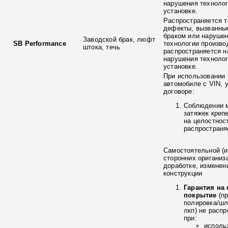
нарушения технолог
установке.
Распространяется т
дефекты, вызванны
браком или наруше
Заводской брак, люфт
SB Performance
технологии произво
штока, течь
распространяется н
нарушения технолог
установке.
При использовании 
автомобиле с VIN, 
договоре:
Соблюдении 
затяжек креп
на целостнос
распространя
Самостоятельной (и
сторонних ориганиз
доработке, изменен
конструкции
Гарантия на
покрытие
(п
полировка/ш
лкп) не расп
при:
исполь