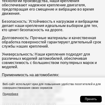
технологий производства, наши крепления
обеспечивают надежное крепление двигателя,
предотвращая его смещение и вибрацию во время
движения.
Безопасность: Устойчивость к нагрузкам и вибрациям
делает наши крепления идеальным выбором для тех,
кто ценит безопасность на дороге.
Долговечность: Прочные материалы и качественная
обработка поверхностей гарантируют длительный срок
службы наших креплений.
Универсальность: Наши крепления подходят для
различных моделей автомобилей, обеспечивая
совместимость с большинством популярных марок и
моделей.
Применимость на автомобилях:
LEXUS IS 1st XE10 1999-2005
Веб-сайт использует куки для повышения удобства посетителей и для
LEXUS GS 2nd JZS160 1998-2005
совершенствования своих сервисов
LEXUS GS 1st JZS147 1993-1997
Подробнее
LEXUS SC 1st Z30 1991-2000
Принять
TOYOTA ARISTO JZS16 1997-2004
TOYOTA ALTEZZA XE10 98-05