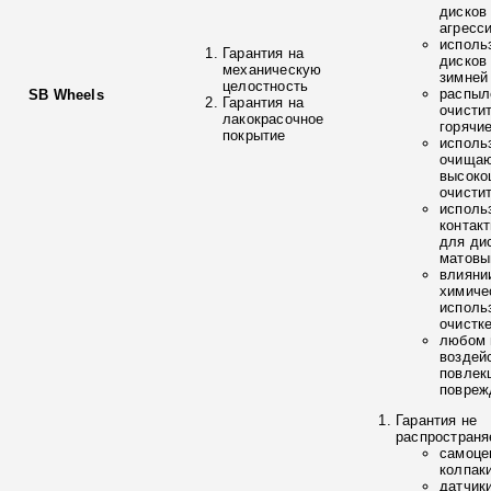
дисков
агресс
исполь
Гарантия на
дисков
механическую
зимней
целостность
распыл
SB Wheels
Гарантия на
очисти
лакокрасочное
горячи
покрытие
исполь
очищаю
высоко
очисти
исполь
контак
для ди
матовы
влияни
химиче
исполь
очистк
любом 
воздей
повлек
повреж
Гарантия не
распространя
самоце
колпак
датчик