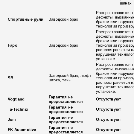
шинах
Распространяется т
дефекты, вызванны
Спортивные рули
Заводской брак
браком или наруше
технологии произво
Распространяется т
дефекты, вызванны
браком или наруше
Fapo
Заводской брак
технологии произво
распространяется н
нарушения технолог
установке.
Распространяется т
дефекты, вызванны
браком или наруше
Заводской брак, люфт
SB
технологии произво
штока, течь
распространяется н
нарушения технолог
установке.
Гарантия не
Vogtland
Отсутствуют
предоставляется
Гарантия не
Ta-Technix
Отсутствуют
предоставляется
Гарантия не
Jom
Отсутствуют
предоставляется
Гарантия не
FK Automotive
Отсутствуют
предоставляется