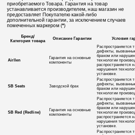
приобретаемого Товара. Гарантия на товар
устанавливается производителем, наш магазин не
предоставляет Покупателю какой-либо
дополнительной гарантии, за исключением случаев
помеченных маркером (
*
)
Бренд
/
Описание Гарантии
Условия га
Категория товара
Распространяется т
дефекты, вызванны
браком или наруше
Гарантия на основные
Airllen
технологии произво
компоненты
распространяется н
нарушения технолог
установке.
Распространяется т
дефекты, вызванны
SB Seats
Заводской брак
браком или наруше
технологии произво
Распространяется т
дефекты, вызванны
браком или наруше
Гарантия на основные
SB Red (Redline)
технологии произво
компоненты
распространяется н
нарушения технолог
установке.
Распространяется т