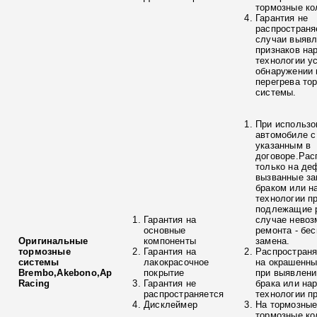
тормозные ко
Гарантия не
распространя
случаи выяв
признаков на
технологии у
обнаружении 
перегрева то
системы.
При использо
автомобиле с
указанным в
договоре.Рас
только на де
вызванные з
браком или н
технологии п
подлежащие р
Гарантия на
случае невоз
основные
ремонта - бе
Оригинальные
компоненты
замена.
тормозные
Гарантия на
Распространя
системы
лакокрасочное
на окрашенны
Brembo,Akebono,Ap
покрытие
при выявлени
Racing
Гарантия не
брака или на
распространяется
технологии п
Дисклеймер
На тормозные
тормозные ко