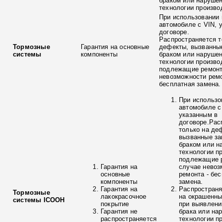
браком или наруше
технологии произво
При использовании 
автомобиле с VIN, 
договоре.
Распространяется т
Тормозные
Гарантия на основные
дефекты, вызванны
системы
компоненты
браком или наруше
технологии произво
подлежащие ремонт
невозможности ремо
бесплатная замена.
При использо
автомобиле с
указанным в
договоре.Рас
только на де
вызванные з
браком или н
технологии п
подлежащие р
Гарантия на
случае невоз
основные
ремонта - бе
компоненты
замена.
Гарантия на
Распространя
Тормозные
лакокрасочное
на окрашенны
системы ICOOH
покрытие
при выявлени
Гарантия не
брака или на
распространяется
технологии п