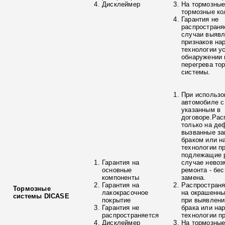
Дисклеймер
На тормозные
тормозные ко
Гарантия не
распространя
случаи выяв
признаков на
технологии у
обнаружении 
перегрева то
системы.
При использо
автомобиле с
указанным в
договоре.Рас
только на де
вызванные з
браком или н
технологии п
подлежащие р
Гарантия на
случае невоз
основные
ремонта - бе
компоненты
замена.
Гарантия на
Распространя
Тормозные
лакокрасочное
на окрашенны
системы DICASE
покрытие
при выявлени
Гарантия не
брака или на
распространяется
технологии п
Дисклеймер
На тормозные