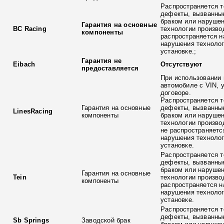
Распространяется т
дефекты, вызванны
браком или наруше
Гарантия на основные
BC Racing
технологии произво
компоненты
распространяется н
нарушения технолог
установке.;
Гарантия не
Eibach
Отсутствуют
предоставляется
При использовании 
автомобиле с VIN, 
договоре.
Распространяется т
Гарантия на основные
дефекты, вызванны
LinesRacing
компоненты
браком или наруше
технологии произво
не распространяетс
нарушения технолог
установке.
Распространяется т
дефекты, вызванны
браком или наруше
Гарантия на основные
Tein
технологии произво
компоненты
распространяется н
нарушения технолог
установке.
Распространяется т
дефекты, вызванны
Sb Springs
Заводской брак